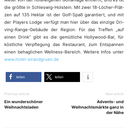
die größ­te in Schles­wig-Hol­stein. Mit zwei 18-Löcher-Plät­
zen auf 135 Hekt­ar ist der Golf-Spaß garan­tiert, und mit
der Play­ers Lodge ver­fügt man hier über das ein­zi­ge Dri­
ving-Ran­ge-Gebäu­de der Regi­on. Für das Tref­fen „auf
einen Drink“ gibt es die gemüt­li­che Hol­ly­wood-Bar, für
köst­li­che Ver­pfle­gung das Restau­rant, zum Ent­span­nen
einen behag­li­chen Well­ness-Bereich. Wei­te­re Infos unter
www.hotel-strandgruen.de
tei­len
tei­len
Previous article
Next article
Ein wunderschöner
Advents- und
Weihnachtsladen
Weihnachtsmärkte ganz in
der Nähe