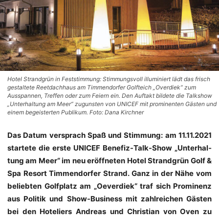
Hotel Strandgrün in Feststimmung: Stimmungsvoll illuminiert lädt das frisch
gestaltete Reetdachhaus am Timmendorfer Golfteich „Overdiek“ zum
Ausspannen, Treffen oder zum Feiern ein. Den Auftakt bildete die Talkshow
„Unterhaltung am Meer“ zugunsten von UNICEF mit prominenten Gästen und
einem begeisterten Publikum. Foto: Dana Kirchner
Das Datum ver­sprach Spaß und Stim­mung: am 11.11.2021
star­te­te die ers­te UNICEF Bene­fiz-Talk-Show „Unter­hal­
tung am Meer“ im neu eröff­ne­ten Hotel Strand­grün Golf &
Spa Resort Tim­men­dor­fer Strand. Ganz in der Nähe vom
belieb­ten Golf­platz am „Oever­diek“ traf sich Pro­mi­nenz
aus Poli­tik und Show-Busi­ness mit zahl­rei­chen Gäs­ten
bei den Hote­liers Andre­as und Chris­ti­an von Oven zu