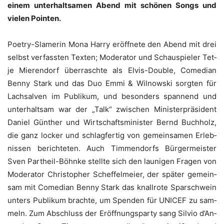
einem unter­halt­sa­men Abend mit schö­nen Songs und
vie­len Pointen.
Poet­ry-Slame­rin Mona Har­ry eröff­ne­te den Abend mit drei
selbst ver­fass­ten Tex­ten; Mode­ra­tor und Schau­spie­ler Tet­
je Mie­ren­dorf über­rasch­te als Elvis-Dou­ble, Come­di­an
Ben­ny Stark und das Duo Emmi & Wil­now­ski sorg­ten für
Lach­sal­ven im Publi­kum, und beson­ders span­nend und
unter­halt­sam war der „Talk“ zwi­schen Minis­ter­prä­si­dent
Dani­el Gün­ther und Wirt­schafts­mi­nis­ter Bernd Buch­holz,
die ganz locker und schlag­fer­tig von gemein­sa­men Erleb­
nis­sen berich­te­ten. Auch Tim­men­dorfs Bür­ger­meis­ter
Sven Par­t­heil-Böhn­ke stell­te sich den lau­ni­gen Fra­gen von
Mode­ra­tor Chris­to­pher Schef­fel­mei­er, der spä­ter gemein­
sam mit Come­di­an Ben­ny Stark das knall­ro­te Spar­schwein
unters Publi­kum brach­te, um Spen­den für UNICEF zu sam­
meln. Zum Abschluss der Eröff­nungs­par­ty sang Sil­vio d’An­