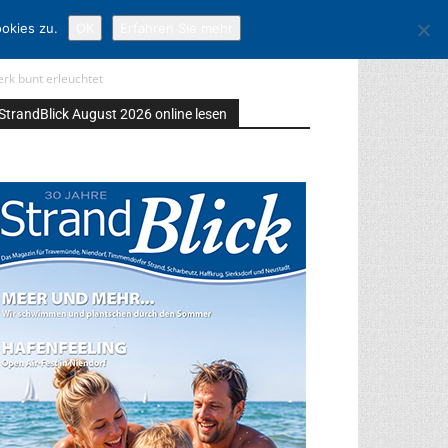
okies zu.
OK
Erfahren Sie mehr
rk bunt erleuchtet
StrandBlick August 2026 online lesen