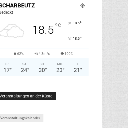
SCHARBEUTZ
Bedeckt
°
18.5
°
C
18.5
°
18.5
62%
4.3m/s
100%
FR.
SA.
SO.
MO.
DI.
17
°
24
°
30
°
23
°
21
°
Veranstaltungen an der Küste
Veranstaltungskalender