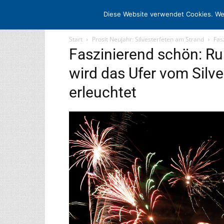
STARTSEITE
ARCHIV
MEDIADATE
Diese Website verwendet Cookies. We
Start
Prosit Neujahr: Silvesterfeten am Strand
Fas
Faszinierend schön: R
wird das Ufer vom Silv
erleuchtet