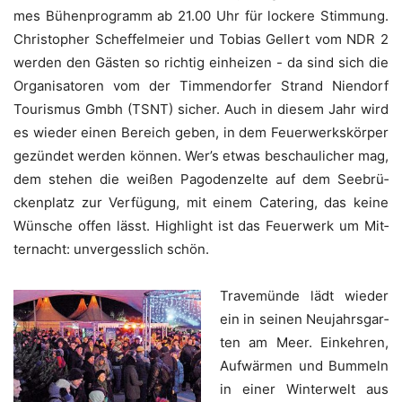
mes Bühen­pro­gramm ab 21.00 Uhr für locke­re Stim­mung.
Chris­to­pher Schef­fel­mei­er und Tobi­as Gel­lert vom NDR 2
wer­den den Gäs­ten so rich­tig ein­hei­zen - da sind sich die
Orga­ni­sa­to­ren vom der Tim­men­dor­fer Strand Nien­dorf
Tou­ris­mus Gmbh (TSNT) sicher. Auch in die­sem Jahr wird
es wie­der einen Bereich geben, in dem Feu­er­werks­kör­per
gezün­det wer­den kön­nen. Wer’s etwas beschau­li­cher mag,
dem ste­hen die wei­ßen Pago­den­zel­te auf dem See­brü­
cken­platz zur Ver­fü­gung, mit einem Cate­ring, das kei­ne
Wün­sche offen lässt. High­light ist das Feu­er­werk um Mit­
ter­nacht: unver­gess­lich schön.
Tra­ve­mün­de lädt wie­der
ein in sei­nen Neu­jahrs­gar­
ten am Meer. Ein­keh­ren,
Auf­wär­men und Bum­meln
in einer Win­ter­welt aus