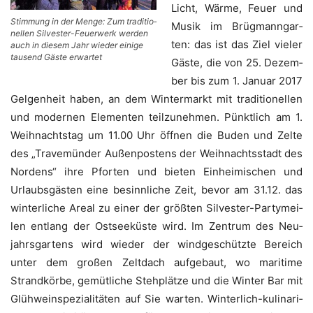
Licht, Wär­me, Feu­er und
Stim­mung in der Men­ge: Zum tra­di­tio­
Musik im Brüg­mann­gar­
nel­len Sil­ves­ter-Feu­er­werk wer­den
ten: das ist das Ziel vie­ler
auch in die­sem Jahr wie­der eini­ge
tau­send Gäs­te erwartet
Gäs­te, die von 25. Dezem­
ber bis zum 1. Janu­ar 2017
Gel­gen­heit haben, an dem Win­ter­markt mit tra­di­tio­nel­len
und moder­nen Ele­men­ten teil­zu­neh­men. Pünkt­lich am 1.
Weih­nachts­tag um 11.00 Uhr öff­nen die Buden und Zel­te
des „Tra­ve­mün­der Außen­pos­tens der Weih­nachts­stadt des
Nor­dens“ ihre Pfor­ten und bie­ten Ein­hei­mi­schen und
Urlaubs­gäs­ten eine besinn­li­che Zeit, bevor am 31.12. das
win­ter­li­che Are­al zu einer der größ­ten Sil­ves­ter-Par­ty­mei­
len ent­lang der Ost­see­küs­te wird. Im Zen­trum des Neu­
jahrs­gar­tens wird wie­der der wind­ge­schütz­te Bereich
unter dem gro­ßen Zelt­dach auf­ge­baut, wo mari­ti­me
Strand­kör­be, gemüt­li­che Steh­plät­ze und die Win­ter Bar mit
Glüh­wein­spe­zia­li­tä­ten auf Sie war­ten. Win­ter­lich-kuli­na­ri­