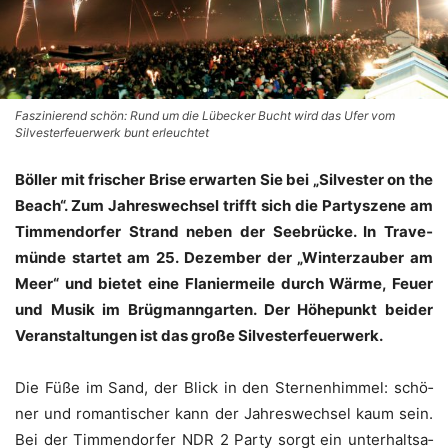
Faszinierend schön: Rund um die Lübecker Bucht wird das Ufer vom
Silvesterfeuerwerk bunt erleuchtet
Böl­ler mit fri­scher Bri­se erwar­ten Sie bei „Sil­ves­ter on the
Beach“. Zum Jah­res­wech­sel trifft sich die Par­ty­sze­ne am
Tim­men­dor­fer Strand neben der See­brü­cke. In Tra­ve­
mün­de star­tet am 25. Dezem­ber der „Win­ter­zau­ber am
Meer“ und bie­tet eine Fla­nier­mei­le durch Wär­me, Feu­er
und Musik im Brüg­mann­gar­ten. Der Höhe­punkt bei­der
Ver­an­stal­tun­gen ist das gro­ße Silvesterfeuerwerk.
Die Füße im Sand, der Blick in den Ster­nen­him­mel: schö­
ner und roman­ti­scher kann der Jah­res­wech­sel kaum sein.
Bei der Tim­men­dor­fer NDR 2 Par­ty sorgt ein unter­halt­sa­