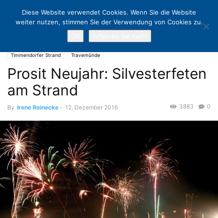
Diese Website verwendet Cookies. Wenn Sie die Website
weiter nutzen, stimmen Sie der Verwendung von Cookies zu.
OK
Erfahren Sie mehr
Home
Timmendorfer Strand
Prosit Neujahr: Silvesterfeten am Strand
Timmendorfer Strand
Travemünde
Prosit Neujahr: Silvesterfeten
am Strand
3883
0
By
Irene Reinecke
-
12. Dezember 2016