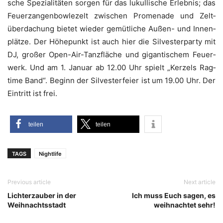
sche Spe­zia­li­tä­ten sor­gen für das lukul­li­sche Erleb­nis; das
Feu­er­zan­gen­bow­le­zelt zwi­schen Pro­me­na­de und Zelt­
über­da­chung bie­tet wie­der gemüt­li­che Außen- und Innen­
plät­ze. Der Höhe­punkt ist auch hier die Sil­ves­ter­par­ty mit
DJ, gro­ßer Open-Air-Tanz­flä­che und gigan­ti­schem Feu­er­
werk. Und am 1. Janu­ar ab 12.00 Uhr spielt „Ker­zels Rag­
time Band“. Beginn der Sil­ves­ter­fei­er ist um 19.00 Uhr. Der
Ein­tritt ist frei.
tei­len
tei­len
TAGS
Nightlife
Previous article
Next article
Lichterzauber in der
Ich muss Euch sagen, es
Weihnachtsstadt
weihnachtet sehr!