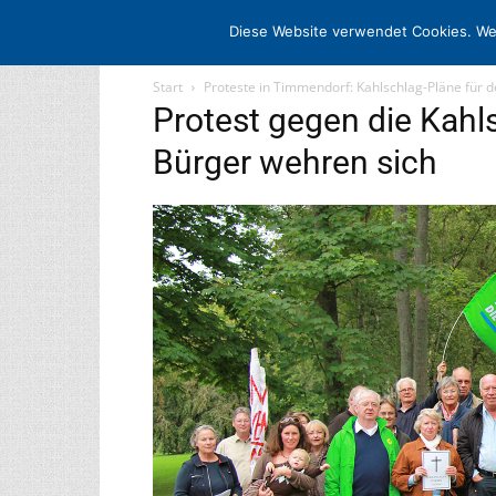
STARTSEITE
ARCHIV
MEDIADATE
Diese Website verwendet Cookies. We
Start
Proteste in Timmendorf: Kahlschlag-Pläne für 
Protest gegen die Kahl
Bürger wehren sich