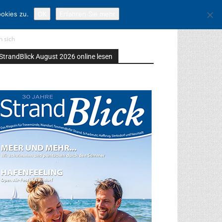
okies zu.
OK
Erfahren Sie mehr
n sich
StrandBlick August 2026 online lesen