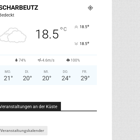
SCHARBEUTZ
Bedeckt
°
18.5
°
C
18.5
°
18.5
74%
4.6m/s
100%
MO.
DI.
MI.
DO.
FR.
21
°
20
°
20
°
24
°
29
°
Veranstaltungen an der Küste
Veranstaltungskalender