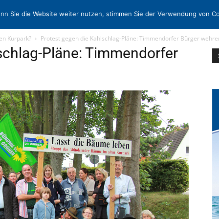
N
KONTAKT
nn Sie die Website weiter nutzen, stimmen Sie der Verwendung von Co
den Kurpark?
Protest gegen die Kahlschlag-Pläne: Timmendorfer Bürger wehre
schlag-Pläne: Timmendorfer