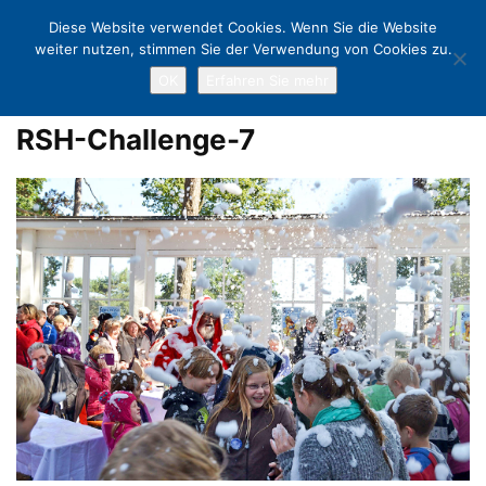
Diese Website verwendet Cookies. Wenn Sie die Website
weiter nutzen, stimmen Sie der Verwendung von Cookies zu.
OK
Erfahren Sie mehr
Home
R.SH-Challenge in Timmendorfer Strand: Wette gewonnen!
RSH-Challenge-7
RSH-Challenge-7