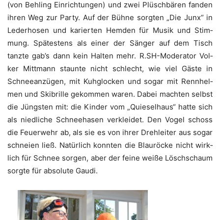
(von Beh­ling Ein­rich­tun­gen) und zwei Plüsch­bä­ren fan­den
ihren Weg zur Par­ty. Auf der Büh­ne sorg­ten „Die Junx“ in
Leder­ho­sen und karier­ten Hem­den für Musik und Stim­
mung. Spä­tes­tens als einer der Sän­ger auf dem Tisch
tanz­te gab’s dann kein Hal­ten mehr. R.SH-Moderator Vol­
ker Mitt­mann staun­te nicht schlecht, wie viel Gäs­te in
Schnee­an­zü­gen, mit Kuh­glo­cken und sogar mit Renn­hel­
men und Ski­bril­le gekom­men waren. Dabei mach­ten selbst
die Jüngs­ten mit: die Kin­der vom „Quie­sel­haus“ hat­te sich
als nied­li­che Schnee­ha­sen ver­klei­det. Den Vogel schoss
die Feu­er­wehr ab, als sie es von ihrer Dreh­lei­ter aus sogar
schnei­en ließ. Natür­lich konn­ten die Blau­rö­cke nicht wirk­
lich für Schnee sor­gen, aber der fei­ne wei­ße Lösch­schaum
sorg­te für abso­lu­te Gaudi.