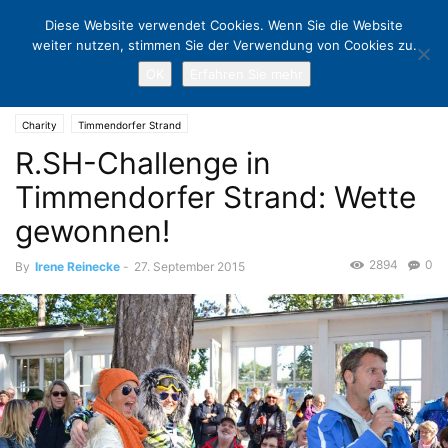
Diese Website verwendet Cookies. Wenn Sie die Website
weiter nutzen, stimmen Sie der Verwendung von Cookies zu.
OK
Erfahren Sie mehr
Home
Charity
R.SH-Challenge in Timmendorfer Strand: Wette
gewonnen!
Charity
Timmendorfer Strand
R.SH-Challenge in
Timmendorfer Strand: Wette
gewonnen!
2894
0
By
Irene Reinecke
-
27. September 2015