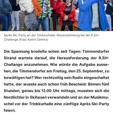
Après Ski-Party an der Trinkkurhalle: Riesenstimmung bei der R.SH-
Challenge (Foto: Katrin Gehrke)
Die Span­nung bro­del­te schon seit Tagen: Tim­men­dor­fer
Strand war­te­te dar­auf, die Her­aus­for­de­rung der R.SH-
Challange anzu­neh­men. Wie wür­de die Auf­ga­be aus­se­
hen, die Tim­men­dor­fer am Frei­tag, den 25. Sep­tem­ber, zu
bewäl­ti­gen hat? Wer recht­zei­tig sein Radio ein­ge­schal­tet
hat­te, der wuss­te auch schon früh Bescheid: Bin­nen fünf
Stun­den, genau bis 12.00 Uhr mit­tags, muss­ten sich die
Nord­lich­ter in Ski­ha­sen ver­wan­deln und an der Musik­mu­
schel vor der Trink­kur­hal­le eine zünf­ti­ge Après Ski-Par­ty
feiern.