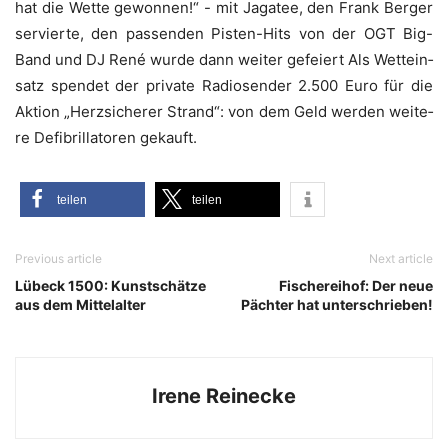
hat die Wet­te gewon­nen!“ - mit Jaga­tee, den Frank Ber­ger
ser­vier­te, den pas­sen­den Pis­ten-Hits von der OGT Big-
Band und DJ René wur­de dann wei­ter gefei­ert Als Wett­ein­
satz spen­det der pri­va­te Radio­sen­der 2.500 Euro für die
Akti­on „Herz­si­che­rer Strand“: von dem Geld wer­den wei­te­
re Defi­bril­la­to­ren gekauft.
tei­len
tei­len
Previous article
Next article
Lübeck 1500: Kunstschätze
Fischereihof: Der neue
aus dem Mittelalter
Pächter hat unterschrieben!
Irene Reinecke