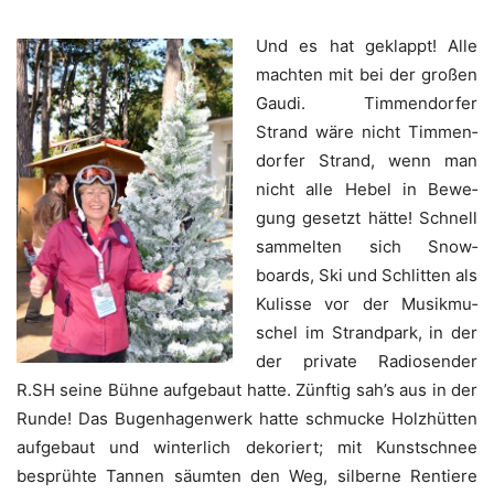
Und es hat geklappt! Alle
mach­ten mit bei der gro­ßen
Gau­di. Tim­men­dor­fer
Strand wäre nicht Tim­men­
dor­fer Strand, wenn man
nicht alle Hebel in Bewe­
gung gesetzt hät­te! Schnell
sam­mel­ten sich Snow­
boards, Ski und Schlit­ten als
Kulis­se vor der Musik­mu­
schel im Strand­park, in der
der pri­va­te Radio­sen­der
R.SH sei­ne Büh­ne auf­ge­baut hat­te. Zünf­tig sah’s aus in der
Run­de! Das Bug­en­ha­gen­werk hat­te schmu­cke Holz­hüt­ten
auf­ge­baut und win­ter­lich deko­riert; mit Kunst­schnee
besprüh­te Tan­nen säum­ten den Weg, sil­ber­ne Ren­tie­re