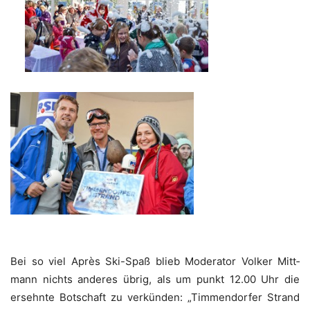
___
Bei so viel Après Ski-Spaß blieb Mode­ra­tor Vol­ker Mitt­
mann nichts ande­res übrig, als um punkt 12.00 Uhr die
ersehn­te Bot­schaft zu ver­kün­den: „Tim­men­dor­fer Strand