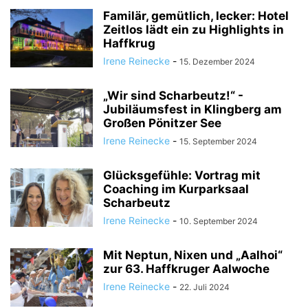
Familär, gemütlich, lecker: Hotel
Zeitlos lädt ein zu Highlights in
Haffkrug
Irene Reinecke
-
15. Dezember 2024
„Wir sind Scharbeutz!“ -
Jubiläumsfest in Klingberg am
Großen Pönitzer See
Irene Reinecke
-
15. September 2024
Glücksgefühle: Vortrag mit
Coaching im Kurparksaal
Scharbeutz
Irene Reinecke
-
10. September 2024
Mit Neptun, Nixen und „Aalhoi“
zur 63. Haffkruger Aalwoche
Irene Reinecke
-
22. Juli 2024