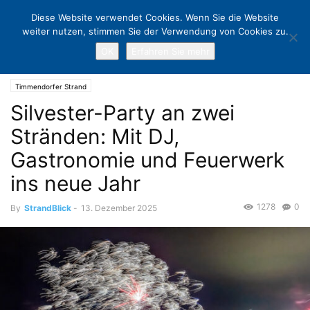
Diese Website verwendet Cookies. Wenn Sie die Website
weiter nutzen, stimmen Sie der Verwendung von Cookies zu.
OK
Erfahren Sie mehr
Home
Timmendorfer Strand
Silvester-Party an zwei Stränden: Mit
DJ, Gastronomie und Feuerwerk ins neue Jahr
Timmendorfer Strand
Silvester-Party an zwei
Stränden: Mit DJ,
Gastronomie und Feuerwerk
ins neue Jahr
1278
0
By
StrandBlick
-
13. Dezember 2025