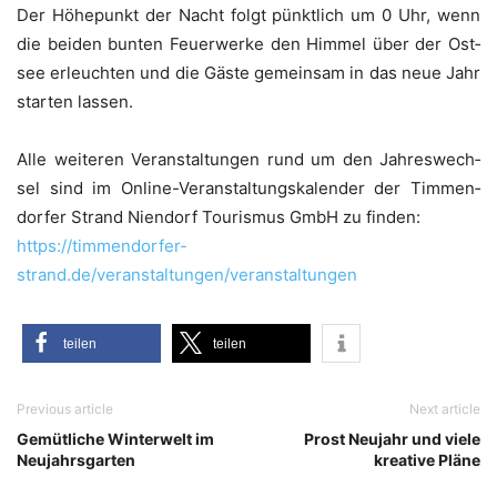
Der Höhe­punkt der Nacht folgt pünkt­lich um 0 Uhr, wenn
die bei­den bun­ten Feu­er­wer­ke den Him­mel über der Ost­
see erleuch­ten und die Gäs­te gemein­sam in das neue Jahr
star­ten lassen.
Alle wei­te­ren Ver­an­stal­tun­gen rund um den Jah­res­wech­
sel sind im Online-Ver­an­stal­tungs­ka­len­der der Tim­men­
dor­fer Strand Nien­dorf Tou­ris­mus GmbH zu finden:
https://timmendorfer-
strand.de/veranstaltungen/veranstaltungen
tei­len
tei­len
Previous article
Next article
Gemütliche Winterwelt im
Prost Neujahr und viele
Neujahrsgarten
kreative Pläne