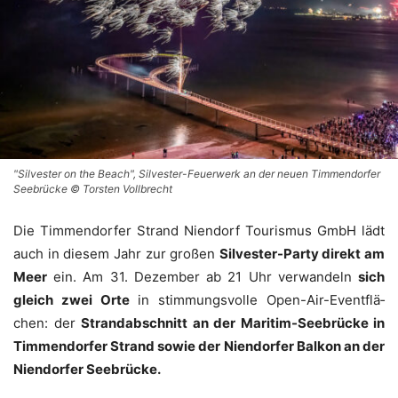
"Silvester on the Beach", Silvester-Feuerwerk an der neuen Timmendorfer
Seebrücke © Torsten Vollbrecht
Die Tim­men­dor­fer Strand Nien­dorf Tou­ris­mus GmbH lädt
auch in die­sem Jahr zur gro­ßen
Sil­ves­ter-Par­ty direkt am
Meer
ein. Am 31. Dezem­ber ab 21 Uhr ver­wan­deln
sich
gleich zwei Orte
in stim­mungs­vol­le Open-Air-Event­flä­
chen: der
Strand­ab­schnitt an der Mari­tim-See­brü­cke in
Tim­men­dor­fer Strand sowie der Nien­dor­fer Bal­kon an der
Nien­dor­fer Seebrücke.