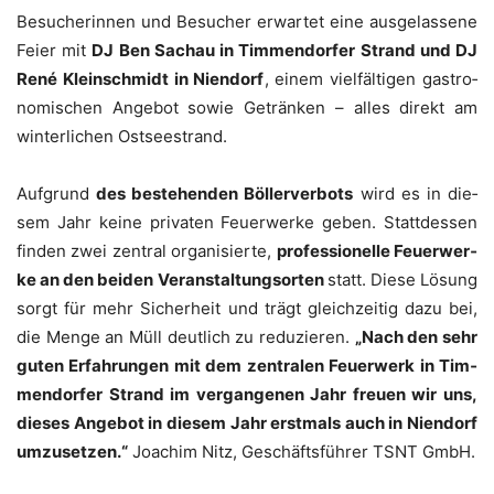
Besu­che­rin­nen und Besu­cher erwar­tet eine aus­ge­las­se­ne
Fei­er mit
DJ Ben Sach­au in Tim­men­dor­fer Strand und DJ
René Klein­schmidt in Nien­dorf
, einem viel­fäl­ti­gen gas­tro­
no­mi­schen Ange­bot sowie Geträn­ken – alles direkt am
win­ter­li­chen Ostseestrand.
Auf­grund
des bestehen­den Böl­ler­ver­bots
wird es in die­
sem Jahr kei­ne pri­va­ten Feu­er­wer­ke geben. Statt­des­sen
fin­den zwei zen­tral orga­ni­sier­te,
pro­fes­sio­nel­le Feu­er­wer­
ke an den bei­den Ver­an­stal­tungs­or­ten
statt. Die­se Lösung
sorgt für mehr Sicher­heit und trägt gleich­zei­tig dazu bei,
die Men­ge an Müll deut­lich zu redu­zie­ren.
„Nach den sehr
guten Erfah­run­gen mit dem zen­tra­len Feu­er­werk in Tim­
men­dor­fer Strand im ver­gan­ge­nen Jahr freu­en wir uns,
die­ses Ange­bot in die­sem Jahr erst­mals auch in Nien­dorf
umzu­set­zen.“
Joa­chim Nitz, Geschäfts­füh­rer TSNT GmbH.