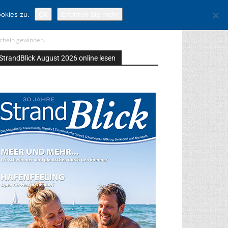
okies zu.
OK
Erfahren Sie mehr
schein gewinnen.
StrandBlick August 2026 online lesen