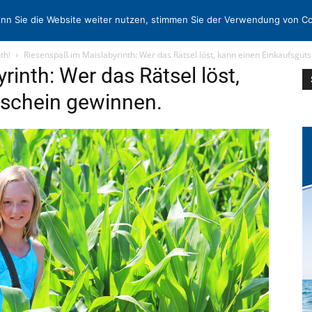
N
KONTAKT
nn Sie die Website weiter nutzen, stimmen Sie der Verwendung von Co
th!
Riesenspaß im Maislabyrinth: Wer das Rätsel löst, kann einen Einkaufsgut
inth: Wer das Rätsel löst,
tschein gewinnen.