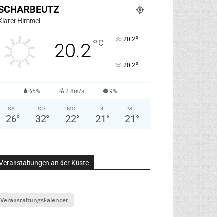
SCHARBEUTZ
Klarer Himmel
°
20.2
°
C
20.2
°
20.2
65%
2.8m/s
9%
SA.
SO.
MO.
DI.
MI.
26
°
32
°
22
°
21
°
21
°
Veranstaltungen an der Küste
Veranstaltungskalender