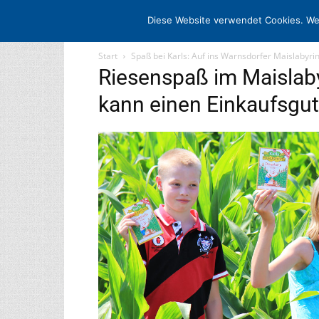
STARTSEITE
ARCHIV
MEDIADATE
Diese Website verwendet Cookies. We
Start
Spaß bei Karls: Auf ins Warnsdorfer Maislabyrin
Riesenspaß im Maislabyr
kann einen Einkaufsgu