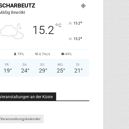
SCHARBEUTZ
Mäßig Bewölkt
°
15.2
°
C
15.2
°
15.2
79%
4.7m/s
49%
FR.
SA.
SO.
MO.
DI.
19
°
24
°
29
°
25
°
21
°
Veranstaltungen an der Küste
Veranstaltungskalender