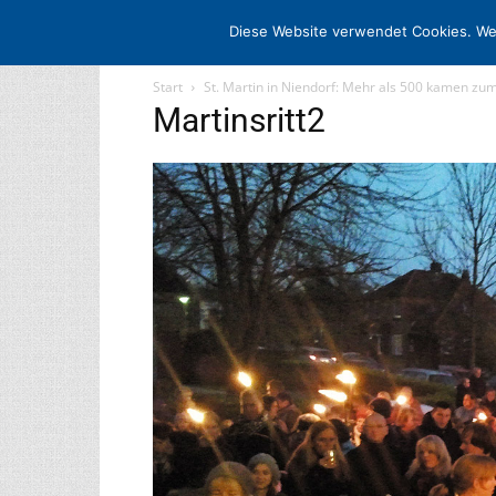
STARTSEITE
ARCHIV
MEDIADAT
Diese Website verwendet Cookies. We
Start
St. Martin in Niendorf: Mehr als 500 kamen zum 
Martinsritt2