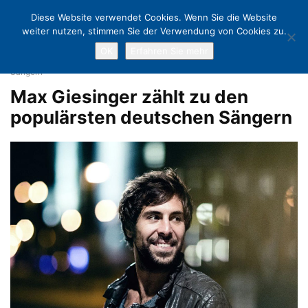
Diese Website verwendet Cookies. Wenn Sie die Website
weiter nutzen, stimmen Sie der Verwendung von Cookies zu.
OK
Erfahren Sie mehr
Home
Stars at the Beach: Drei Tage Newcomer-Songs Open Air am
Ostseestrand
Max Giesinger zählt zu den populärsten deutschen
Sängern
Max Giesinger zählt zu den
populärsten deutschen Sängern