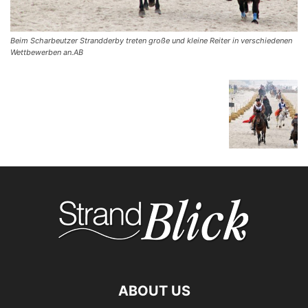
Beim Schar­beut­zer Strand­der­by tre­ten gro­ße und klei­ne Rei­ter in ver­schie­de­nen
Wett­be­wer­ben an.AB
ABOUT US