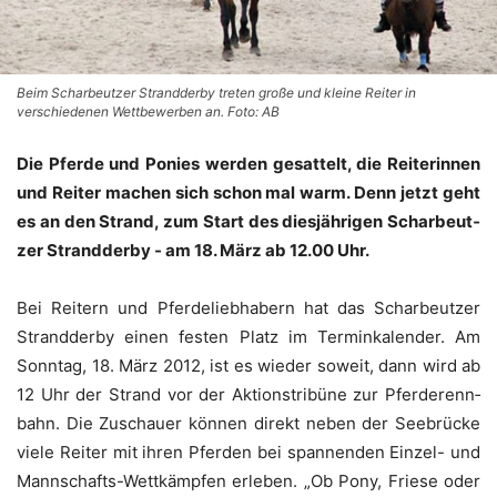
Beim Scharbeutzer Strandderby treten große und kleine Reiter in
verschiedenen Wettbewerben an. Foto: AB
Die Pfer­de und Ponies wer­den gesat­telt, die Rei­te­rin­nen
und Rei­ter machen sich schon mal warm. Denn jetzt geht
es an den Strand, zum Start des dies­jäh­ri­gen Schar­beut­
zer Strand­der­by - am 18. März ab 12.00 Uhr.
Bei Rei­tern und Pfer­de­lieb­ha­bern hat das Schar­beut­zer
Strand­der­by einen fes­ten Platz im Ter­min­ka­len­der. Am
Sonn­tag, 18. März 2012, ist es wie­der soweit, dann wird ab
12 Uhr der Strand vor der Akti­ons­tri­bü­ne zur Pfer­de­renn­
bahn. Die Zuschau­er kön­nen direkt neben der See­brü­cke
vie­le Rei­ter mit ihren Pfer­den bei span­nen­den Ein­zel- und
Mann­schafts-Wett­kämp­fen erle­ben. „Ob Pony, Frie­se oder