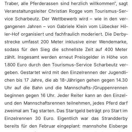
Tra­ber, alle Pfer­de­ras­sen sind herz­lich will­kom­men“, sagt
Ver­an­stal­tungs­lei­ter Chris­ti­an Rog­ge vom Tou­ris­mus-Ser­
vice Schar­beutz. Der Wett­be­werb wird – wie in den ver­
gan­ge­nen Jah­ren – von Gabrie­le Klein vom Lübe­cker Hil­
ler-Hof orga­ni­siert und fach­frau­lich mode­riert. Die Der­by­
stre­cke umfasst 200 Meter inklu­si­ve einer Wen­de­mar­ke,
sodass für den Sieg die schnells­te Zeit auf 400 Meter
zählt. Ins­ge­samt wer­den erneut Preis­gel­der in Höhe von
1.800 Euro durch den Tou­ris­mus-Ser­vice Schar­beutz ver­
ge­ben. Gestar­tet wird mit den Ein­zel­ren­nen der Jugend­li­
chen bis 17 Jah­re, die ab 18-Jäh­ri­gen gehen gegen 14.30
Uhr auf die Bahn und die Mann­schafts-/Grup­pen­ren­nen
begin­nen gegen 16 Uhr. Jeder Rei­ter kann an den Ein­zel-
und den Mann­schafts­ren­nen teil­neh­men, jedes Pferd darf
zwei­mal am Tag star­ten. Das Start­geld beträgt pro Start im
Ein­zel­ren­nen 30 Euro. Eigent­lich war das Strand­der­by
bereits für den Febru­ar ein­ge­plant: manns­ho­he Eis­ber­ge