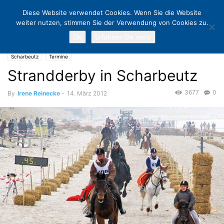
Diese Website verwendet Cookies. Wenn Sie die Website
weiter nutzen, stimmen Sie der Verwendung von Cookies zu.
OK
Erfahren Sie mehr
Home
Scharbeutz
Strandderby in Scharbeutz
Scharbeutz
Termine
Strandderby in Scharbeutz
3677
0
By
Irene Reinecke
-
14. März 2012