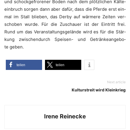
und schock­ge­fro­re­ner Boden nach dem plötz­li­chen Käl­te­
ein­bruch sor­gen dann aber dafür, dass die Pfer­de erst ein­
mal im Stall blie­ben, das Der­by auf wär­me­re Zei­ten ver­
scho­ben wur­de. Für die Zuschau­er ist der Ein­tritt frei.
Rund um das Ver­an­stal­tungs­ge­län­de wird es für die Stär­
kung zwi­schen­durch Spei­sen- und Geträn­ke­an­ge­bo­
te geben.
tei­len
tei­len
Next article
Kulturstreit wird Kleinkrieg
Irene Reinecke