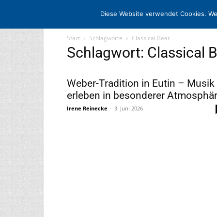
STARTSEITE
ARCHIV
MEDIADATE
Diese Website verwendet Cookies. We
Start
Schlagworte
Classical Beat
Schlagwort: Classical 
Weber-Tradition in Eutin – Musik
erleben in besonderer Atmosphä
Irene Reinecke
-
3. Juni 2026