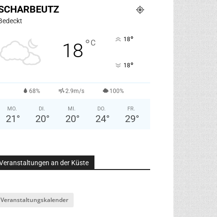
SCHARBEUTZ
Bedeckt
°
18
°
C
18
°
18
68%
2.9m/s
100%
MO.
DI.
MI.
DO.
FR.
21
°
20
°
20
°
24
°
29
°
Veranstaltungen an der Küste
Veranstaltungskalender