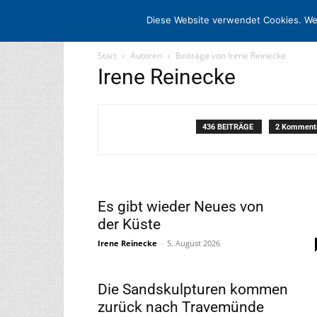
STARTSEITE
ARCHIV
MEDIADATE
Diese Website verwendet Cookies. We
Start
Autoren
Beiträge von Irene Reinecke
Irene Reinecke
436 BEITRÄGE
2 Komment
Es gibt wieder Neues von
der Küste
Irene Reinecke
-
5. August 2026
Die Sandskulpturen kommen
zurück nach Travemünde