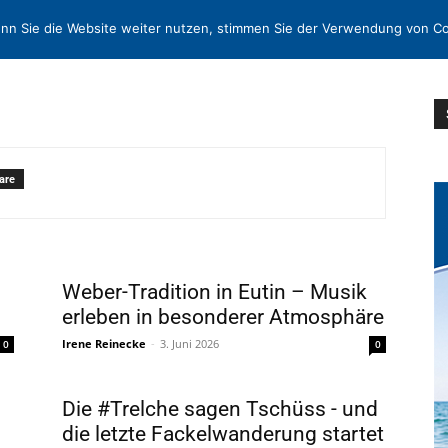
N
KONTAKT
nn Sie die Website weiter nutzen, stimmen Sie der Verwendung von Co
are
Weber-Tradition in Eutin – Musik
erleben in besonderer Atmosphäre
Irene Reinecke
-
3. Juni 2026
0
0
Die #Trelche sagen Tschüss - und
die letzte Fackelwanderung startet