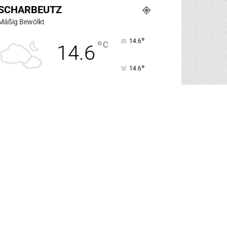
SCHARBEUTZ
Mäßig Bewölkt
°
14.6
°
C
14.6
°
14.6
76%
3.6m/s
47%
SA.
SO.
MO.
DI.
MI.
24
°
30
°
21
°
20
°
13
°
Veranstaltungen an der Küste
Veranstaltungskalender