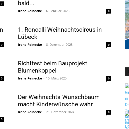
bald...
0
Irene Reinecke
-
6. Februar 2026
0
en
1. Roncalli Weihnachtscircus in
Lübeck
Irene Reinecke
-
8. Dezember 2025
0
0
Richtfest beim Bauprojekt
Blumenkoppel
Irene Reinecke
-
16. März 2025
0
0
Der Weihnachts-Wunschbaum
macht Kinderwünsche wahr
Irene Reinecke
-
21. Dezember 2024
0
0