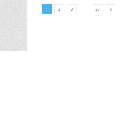
...
1
2
3
30