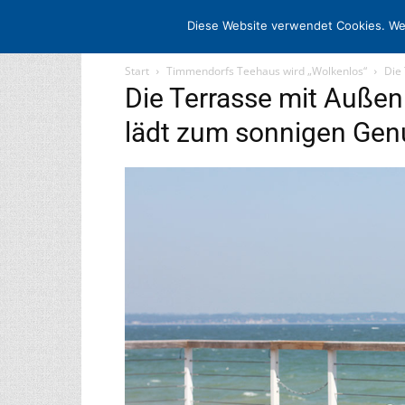
STARTSEITE
ARCHIV
MEDIADATE
Diese Website verwendet Cookies. We
Start
Timmendorfs Teehaus wird „Wolkenlos“
Die
Die Terrasse mit Außen
lädt zum sonnigen Gen