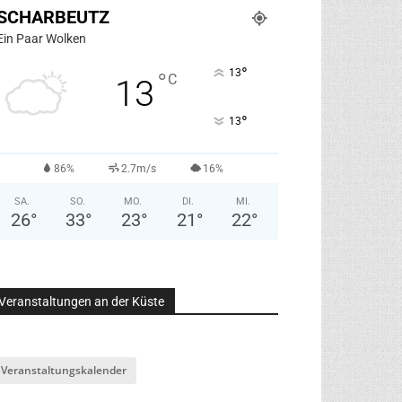
SCHARBEUTZ
Ein Paar Wolken
°
13
°
C
13
°
13
86%
2.7m/s
16%
SA.
SO.
MO.
DI.
MI.
26
°
33
°
23
°
21
°
22
°
Veranstaltungen an der Küste
Veranstaltungskalender