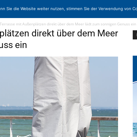
N
KONTAKT
nn Sie die Website weiter nutzen, stimmen Sie der Verwendung von Co
 Terrasse mit Außenplätzen direkt über dem Meer lädt zum sonnigen Genuss ein
plätzen direkt über dem Meer
uss ein