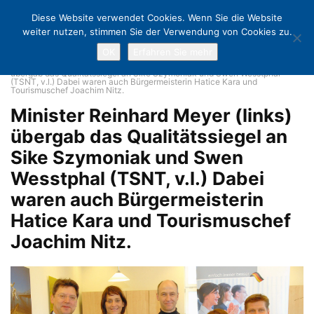
Diese Website verwendet Cookies. Wenn Sie die Website
weiter nutzen, stimmen Sie der Verwendung von Cookies zu.
OK
Erfahren Sie mehr
Home
Urlaub mit Gütesiegel: Timmendorfer Strand wird erster
Qualitätsort in Schleswig-Holstein
Minister Reinhard Meyer (links)
übergab das Qualitätssiegel an Sike Szymoniak und Swen Wesstphal
(TSNT, v.l.) Dabei waren auch Bürgermeisterin Hatice Kara und
Tourismuschef Joachim Nitz.
Minister Reinhard Meyer (links)
übergab das Qualitätssiegel an
Sike Szymoniak und Swen
Wesstphal (TSNT, v.l.) Dabei
waren auch Bürgermeisterin
Hatice Kara und Tourismuschef
Joachim Nitz.