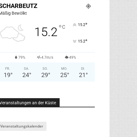
SCHARBEUTZ
Mäßig Bewölkt
°
15.2
°
C
15.2
°
15.2
79%
4.7m/s
49%
FR.
SA.
SO.
MO.
DI.
19
°
24
°
29
°
25
°
21
°
Veranstaltungen an der Küste
Veranstaltungskalender