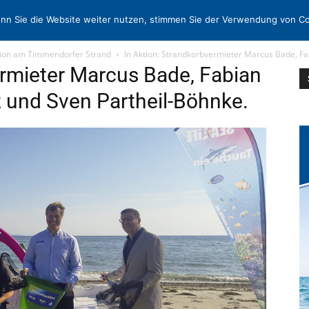
N
KONTAKT
nn Sie die Website weiter nutzen, stimmen Sie der Verwendung von Co
tion am Timmendorfer Strand
In Aktion: Strandkorbvermieter Marcus Bade, Fa
ermieter Marcus Bade, Fabian
z und Sven Partheil-Böhnke.