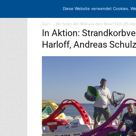
STARTSEITE
ARCHIV
MEDIADATE
Diese Website verwendet Cookies. We
Start
Wir holen den Müll aus dem Meer! SEA LIFE-Ak
In Aktion: Strandkorbv
Harloff, Andreas Schul