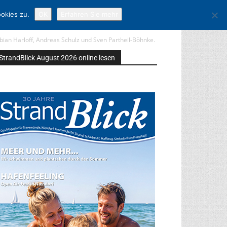
okies zu.
OK
Erfahren Sie mehr
bian Harloff, Andreas Schulz und Sven Partheil-Böhnke.
StrandBlick August 2026 online lesen