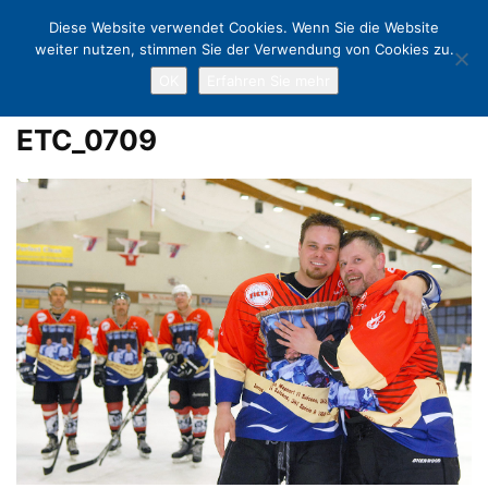
Diese Website verwendet Cookies. Wenn Sie die Website
weiter nutzen, stimmen Sie der Verwendung von Cookies zu.
OK
Erfahren Sie mehr
Home
Abschiedsspiel beim ETC: Tschüss, Marcus Krützfeldt und
Korbinian Witting!
ETC_0709
ETC_0709