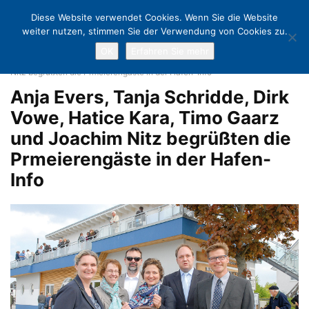
Diese Website verwendet Cookies. Wenn Sie die Website
weiter nutzen, stimmen Sie der Verwendung von Cookies zu.
OK
Erfahren Sie mehr
Home
Das Leben der Fischer & die Geschichte des Hafens
Anja
Evers, Tanja Schridde, Dirk Vowe, Hatice Kara, Timo Gaarz und Joachim
Nitz begrüßten die Prmeierengäste in der Hafen-Info
Anja Evers, Tanja Schridde, Dirk
Vowe, Hatice Kara, Timo Gaarz
und Joachim Nitz begrüßten die
Prmeierengäste in der Hafen-
Info