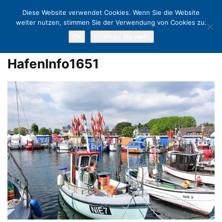
Diese Website verwendet Cookies. Wenn Sie die Website
weiter nutzen, stimmen Sie der Verwendung von Cookies zu.
OK
Erfahren Sie mehr
Home
Das Leben der Fischer & die Geschichte des Hafens
HafenInfo1651
HafenInfo1651