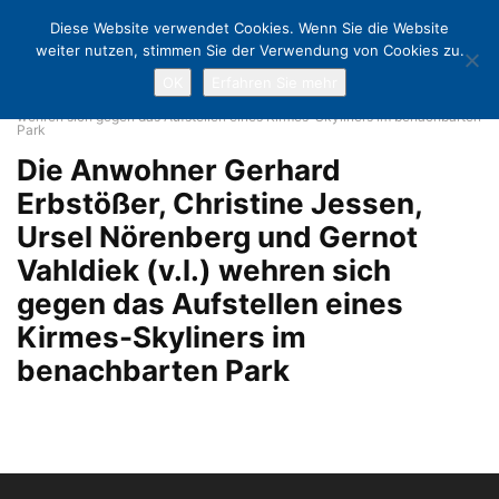
Diese Website verwendet Cookies. Wenn Sie die Website
weiter nutzen, stimmen Sie der Verwendung von Cookies zu.
OK
Erfahren Sie mehr
Home
Ein Kirmesturm im Wohngebiet?
Die Anwohner Gerhard
Erbstößer, Christine Jessen, Ursel Nörenberg und Gernot Vahldiek (v.l.)
wehren sich gegen das Aufstellen eines Kirmes-Skyliners im benachbarten
Park
Die Anwohner Gerhard
Erbstößer, Christine Jessen,
Ursel Nörenberg und Gernot
Vahldiek (v.l.) wehren sich
gegen das Aufstellen eines
Kirmes-Skyliners im
benachbarten Park