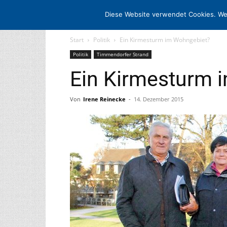
STARTSEITE
ARCHIV
MEDIADATE
Diese Website verwendet Cookies. We
Start
Politik
Ein Kirmesturm im Wohngebiet?
Politik
Timmendorfer Strand
Ein Kirmesturm 
Von
Irene Reinecke
-
14. Dezember 2015