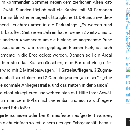
im kom­men­den Som­mer neben dem zier­li­chen Alten Rat­
 Zwölf Stun­den täg­lich soll die Kabi­ne mit 60 Per­so­nen
 Turms blinkt eine tages­licht­taug­li­che LED-Rund­um-Video­
nd Leucht­re­kla­men in die Park­an­la­ge. „Es wer­den rund
rb­stö­ßer. Seit vie­len Jah­ren hat er sei­nen Zweit­wohn­sitz
llen ande­ren Anwoh­nern um die bis­lang so ange­neh­me Ruhe
h pas­sie­ren wird in dem gepfleg­ten klei­nen Park, ist noch
da­men­te in die Erde gelegt wer­den. Danach soll ein Are­al
 dem sich das Kas­sen­häus­chen, eine Bar und ein gro­ßer
 wird mit 2 Mit­tel­bau­wa­gen, 11 Sat­tel­auf­lie­gern, 3 Zug­ma­
­schafts­con­tai­ner und 2 Cam­ping­wa­gen „anrei­sen“ - „eine
die schma­le Anlie­ger­stra­ße, und das mit­ten in der Saison“.
o nicht akzep­tie­ren und weh­ren sich mit Hil­fe ihrer Anwäl­
turm mit dem B-Plan nicht ver­ein­bar und auch als „flie­gen­
er­hard Erbstößer.
gar­ten­schau­en oder bei Kir­mes­fes­ten auf­ge­stellt wor­den,
n nicht ein­fach so mit einem rie­si­gen Fahr­ge­schäft bebaut