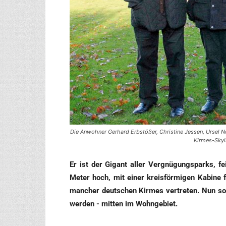
Die Anwohner Gerhard Erbstößer, Christine Jessen, Ursel Nö
Kirmes-Skyl
Er ist der Gigant aller Ver­gnü­gungs­parks, fei
Meter hoch, mit einer kreis­för­mi­gen Kabi­ne f
man­cher deut­schen Kir­mes ver­tre­ten. Nun sol
wer­den - mit­ten im Wohngebiet.