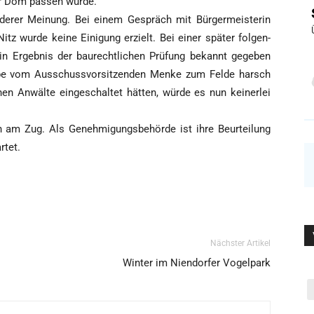
er Dom pas­sen würde.“
de­rer Mei­nung. Bei einem Gespräch mit Bür­ger­meis­te­rin
itz wur­de kei­ne Eini­gung erzielt. Bei einer spä­ter fol­gen­
h ein Ergeb­nis der bau­recht­li­chen Prü­fung bekannt gege­ben
­pe vom Aus­schuss­vor­sit­zen­den Men­ke zum Fel­de harsch
en Anwäl­te ein­ge­schal­tet hät­ten, wür­de es nun kei­ner­lei
in am Zug. Als Geneh­mi­gungs­be­hör­de ist ihre Beur­tei­lung
rtet.
Nächster Artikel
Winter im Niendorfer Vogelpark