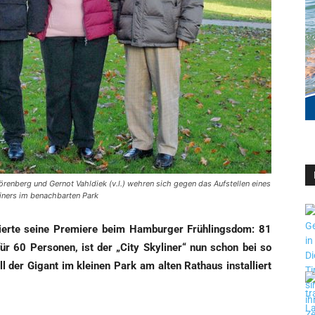
renberg und Gernot Vahldiek (v.l.) wehren sich gegen das Aufstellen eines
iners im benachbarten Park
­er­te sei­ne Pre­mie­re beim Ham­bur­ger Früh­lings­dom: 81
ür 60 Per­so­nen, ist der „City Sky­li­ner“ nun schon bei so
l der Gigant im klei­nen Park am alten Rat­haus instal­liert