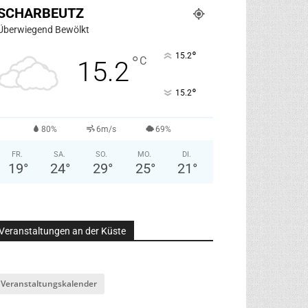
SCHARBEUTZ
Überwiegend Bewölkt
°
15.2
°
C
15.2
°
15.2
80%
6m/s
69%
FR.
SA.
SO.
MO.
DI.
19
°
24
°
29
°
25
°
21
°
Veranstaltungen an der Küste
Veranstaltungskalender