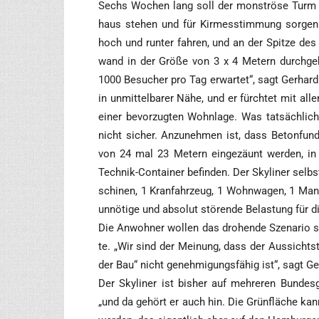
Sechs Wochen lang soll der mons­trö­se Turm 
haus ste­hen und für Kir­messtim­mung sor­gen.
hoch und run­ter fah­ren, und an der Spit­ze des
wand in der Grö­ße von 3 x 4 Metern durch­ge­he
1000 Besu­cher pro Tag erwar­tet“, sagt Ger­hard E
in unmit­tel­ba­rer Nähe, und er fürch­tet mit a
einer bevor­zug­ten Wohn­la­ge. Was tat­säch­lic
nicht sicher. Anzu­neh­men ist, dass Beton­fun­
von 24 mal 23 Metern ein­ge­zäunt wer­den, in
Tech­nik-Con­tai­ner befin­den. Der Sky­li­ner selbst
schi­nen, 1 Kran­fahr­zeug, 1 Wohn­wa­gen, 1 Mann
unnö­ti­ge und abso­lut stö­ren­de Belas­tung für 
Die Anwoh­ner wol­len das dro­hen­de Sze­na­rio s
te. „Wir sind der Mei­nung, dass der Aus­sichts­
der Bau“ nicht geneh­mi­gungs­fä­hig ist“, sagt G
Der Sky­li­ner ist bis­her auf meh­re­ren Bun­des­
„und da gehört er auch hin. Die Grün­flä­che kan