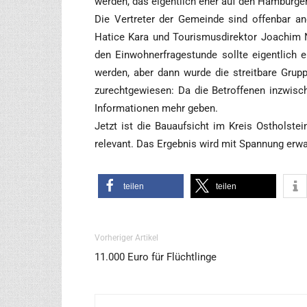
wer­den, das eigent­lich eher auf den Ham­bur­g
Die Ver­tre­ter der Gemein­de sind offen­bar an
Hati­ce Kara und Tou­ris­mus­di­rek­tor Joa­chim N
den Ein­woh­ner­fra­ge­stun­de soll­te eigent­lic
wer­den, aber dann wur­de die streit­ba­re Grup
zurecht­ge­wie­sen: Da die Betrof­fe­nen inzwi­sch
Infor­ma­tio­nen mehr geben.
Jetzt ist die Bau­auf­sicht im Kreis Ost­hol­ste
rele­vant. Das Ergeb­nis wird mit Span­nung erwa
tei­len
tei­len
Vorheriger Artikel
11.000 Euro für Flüchtlinge