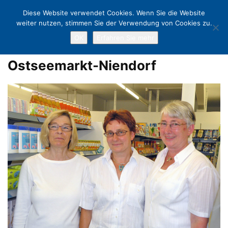
Diese Website verwendet Cookies. Wenn Sie die Website
weiter nutzen, stimmen Sie der Verwendung von Cookies zu.
OK
Erfahren Sie mehr
Home
Ein Ostseemarkt für alle Fälle: Neueröffnung in Niendorf
Ostseemarkt-Niendorf
Ostseemarkt-Niendorf