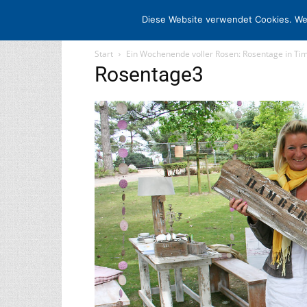
STARTSEITE
ARCHIV
MEDIADATE
Diese Website verwendet Cookies. We
Start
Ein Wochenende voller Rosen: Rosentage in Ti
Rosentage3