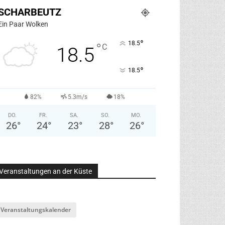
SCHARBEUTZ
Ein Paar Wolken
°
18.5
°
C
18.5
°
18.5
82%
5.3m/s
18%
DO.
FR.
SA.
SO.
MO.
26
°
24
°
23
°
28
°
26
°
Veranstaltungen an der Küste
Veranstaltungskalender