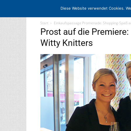
STARTSEITE
ARCHIV
MEDIADATE
Diese Website verwendet Cookies. We
Start
Einkaufspassage Promenade: Shopping-Spaß a
Prost auf die Premiere
Witty Knitters