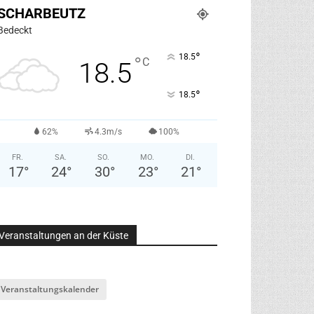
SCHARBEUTZ
Bedeckt
°
18.5
°
C
18.5
°
18.5
62%
4.3m/s
100%
FR.
SA.
SO.
MO.
DI.
17
°
24
°
30
°
23
°
21
°
Veranstaltungen an der Küste
Veranstaltungskalender