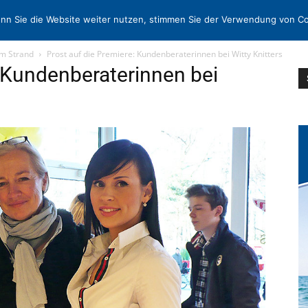
N
KONTAKT
nn Sie die Website weiter nutzen, stimmen Sie der Verwendung von Co
m Strand
Prost auf die Premiere: Kundenberaterinnen bei Witty Knitters
: Kundenberaterinnen bei