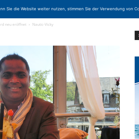
N
KONTAKT
nn Sie die Website weiter nutzen, stimmen Sie der Verwendung von Co
ird neu eröffnet
Nautic-Vicky