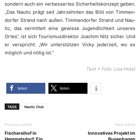
son­dern auch ein ver­bes­ser­tes Sicher­heits­kon­zept geben.
„Das Nau­tic prägt seit Jahr­zehn­ten das Bild von Tim­men­
dor­fer Strand nach außen. Tim­men­dor­fer Strand und Nau­
tic, das ver­mit­telt eine gewis­se Jugend­lich­keit unse­res
Ortes“, ist sich Tou­ris­mus­di­rek­tor Joa­chim Nitz sicher. Und
er ver­spricht: „Wir unter­stüt­zen Vicky jeder­zeit, wo es
mög­lich und nötig ist.“
Text + Foto: Lisa Holst
tei­len
tei­len
TAGS
Nautic Club
Previous article
Next article
Fischereihof in
Innovatives Projekt im
Hemmelsdorf: Ein
Bugenhagen