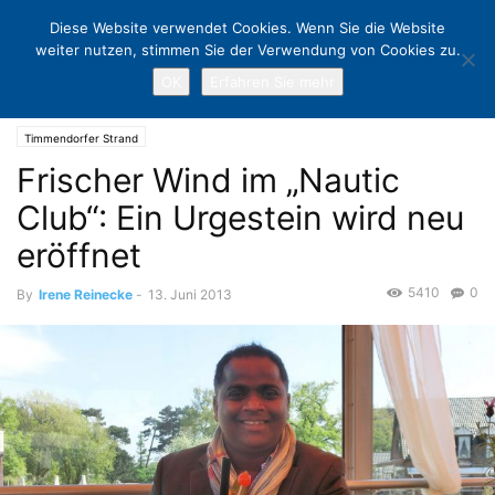
Diese Website verwendet Cookies. Wenn Sie die Website
weiter nutzen, stimmen Sie der Verwendung von Cookies zu.
OK
Erfahren Sie mehr
Home
Timmendorfer Strand
Frischer Wind im „Nautic Club“: Ein
Urgestein wird neu eröffnet
Timmendorfer Strand
Frischer Wind im „Nautic
Club“: Ein Urgestein wird neu
eröffnet
5410
0
By
Irene Reinecke
-
13. Juni 2013