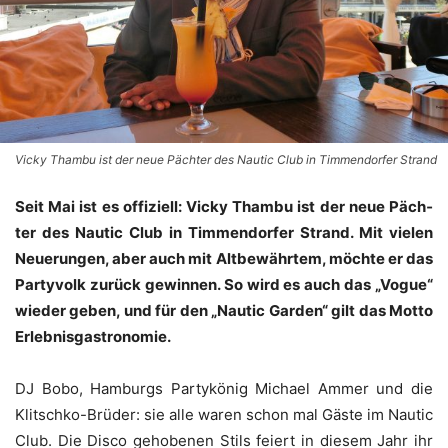
Vicky Thambu ist der neue Pächter des Nautic Club in Timmendorfer Strand
Seit Mai ist es offi­zi­ell: Vicky Tham­bu ist der neue Päch­
ter des Nau­tic Club in Tim­men­dor­fer Strand. Mit vie­len
Neue­run­gen, aber auch mit Alt­be­währ­tem, möch­te er das
Par­ty­volk zurück gewin­nen. So wird es auch das „Vogue“
wie­der geben, und für den „Nau­tic Gar­den“ gilt das Mot­to
Erlebnisgastronomie.
DJ Bobo, Ham­burgs Par­ty­kö­nig Micha­el Ammer und die
Klit­sch­ko-Brü­der: sie alle waren schon mal Gäs­te im Nau­tic
Club. Die Dis­co geho­be­nen Stils fei­ert in die­sem Jahr ihr