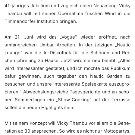
41-jäh­ri­ges Jubi­lä­um und zugleich einen Neu­an­fang: Vicky
Tham­bu will mit sei­ner Über­nah­me fri­schen Wind in die
Tim­men­dor­fer Insti­tu­ti­on bringen.
Am 21. Juni wird das „Vogue“ wie­der eröff­net, nach
umfang­rei­chen Umbau-Arbei­ten. In der jet­zi­gen „Nau­tic
Lounge“ war die In-Dis­co­thek für die Schö­nen und Rei­
chen jah­re­lang zu Hau­se. Jetzt wird sie neu belebt: „Alles
wird inter­es­san­ter gestal­tet, und ich möch­te das Publi­kum
dafür gewin­nen, auch tags­über den Nau­tic Gar­den zu
besu­chen und unse­re inter­es­san­te Spei­se­kar­te aus­zu­pro­
bie­ren.“ Abwechs­lungs­rei­che Tages­ge­rich­te und an schö­
nen Som­mer­ta­gen ein „Show Coo­king“ auf der Ter­ras­se
sol­len die neu­en High­lights sein.
Mit sei­nem Kon­zept will Vicky Tham­bu vor allem die Gene­
ra­ti­on ab 30 anspre­chen. So wird es nicht nur Mot­to­par­tys,