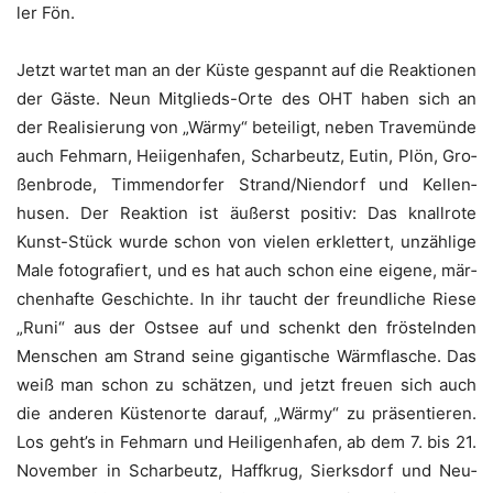
ler Fön.
Jetzt war­tet man an der Küs­te gespannt auf die Reak­tio­nen
der Gäs­te. Neun Mit­glieds-Orte des OHT haben sich an
der Rea­li­sie­rung von „Wär­my“ betei­ligt, neben Tra­ve­mün­de
auch Feh­marn, Hei­igen­ha­fen, Schar­beutz, Eutin, Plön, Gro­
ßen­bro­de, Tim­men­dor­fer Strand/Niendorf und Kel­len­
husen. Der Reak­ti­on ist äußerst posi­tiv: Das knall­ro­te
Kunst-Stück wur­de schon von vie­len erklet­tert, unzäh­li­ge
Male foto­gra­fiert, und es hat auch schon eine eige­ne, mär­
chen­haf­te Geschich­te. In ihr taucht der freund­li­che Rie­se
„Runi“ aus der Ost­see auf und schenkt den frös­teln­den
Men­schen am Strand sei­ne gigan­ti­sche Wärm­fla­sche. Das
weiß man schon zu schät­zen, und jetzt freu­en sich auch
die ande­ren Küs­ten­or­te dar­auf, „Wär­my“ zu prä­sen­tie­ren.
Los geht’s in Feh­marn und Hei­li­gen­ha­fen, ab dem 7. bis 21.
Novem­ber in Schar­beutz, Haff­krug, Sierks­dorf und Neu­