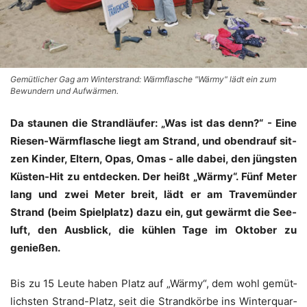
Gemütlicher Gag am Winterstrand: Wärmflasche "Wärmy" lädt ein zum
Bewundern und Aufwärmen.
Da stau­nen die Strand­läu­fer: „Was ist das denn?“ - Eine
Rie­sen-Wärm­fla­sche liegt am Strand, und oben­drauf sit­
zen Kin­der, Eltern, Opas, Omas - alle dabei, den jüngs­ten
Küs­ten-Hit zu ent­de­cken. Der heißt „Wär­my“. Fünf Meter
lang und zwei Meter breit, lädt er am Tra­ve­mün­der
Strand (beim Spiel­platz) dazu ein, gut gewärmt die See­
luft, den Aus­blick, die küh­len Tage im Okto­ber zu
genießen.
Bis zu 15 Leu­te haben Platz auf „Wär­my“, dem wohl gemüt­
lichs­ten Strand-Platz, seit die Strand­kör­be ins Win­ter­quar­