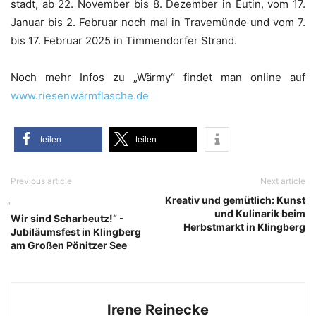
stadt, ab 22. Novem­ber bis 8. Dezem­ber in Eutin, vom 17.
Janu­ar bis 2. Febru­ar noch mal in Tra­ve­mün­de und vom 7.
bis 17. Febru­ar 2025 in Tim­men­dor­fer Strand.
Noch mehr Infos zu „Wär­my“ fin­det man online auf
www.riesenwärmflasche.de
tei­len
tei­len
Previous article
Next article
Kreativ und gemütlich: Kunst
„
und Kulinarik beim
Wir sind Scharbeutz!“ -
Herbstmarkt in Klingberg
Jubiläumsfest in Klingberg
am Großen Pönitzer See
Irene Reinecke