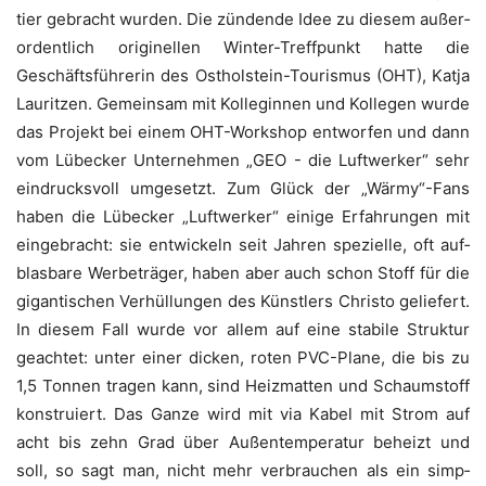
tier gebracht wur­den. Die zün­den­de Idee zu die­sem außer­
or­dent­lich ori­gi­nel­len Win­ter-Treff­punkt hat­te die
Geschäfts­füh­re­rin des Ost­hol­stein-Tou­ris­mus (OHT), Kat­ja
Lau­rit­zen. Gemein­sam mit Kol­le­gin­nen und Kol­le­gen wur­de
das Pro­jekt bei einem OHT-Work­shop ent­wor­fen und dann
vom Lübe­cker Unter­neh­men „GEO - die Luft­wer­ker“ sehr
ein­drucks­voll umge­setzt. Zum Glück der „Wärmy“-Fans
haben die Lübe­cker „Luft­wer­ker“ eini­ge Erfah­run­gen mit
ein­ge­bracht: sie ent­wi­ckeln seit Jah­ren spe­zi­el­le, oft auf­
blas­ba­re Wer­be­trä­ger, haben aber auch schon Stoff für die
gigan­ti­schen Ver­hül­lun­gen des Künst­lers Chris­to gelie­fert.
In die­sem Fall wur­de vor allem auf eine sta­bi­le Struk­tur
geach­tet: unter einer dicken, roten PVC-Pla­ne, die bis zu
1,5 Ton­nen tra­gen kann, sind Heiz­mat­ten und Schaum­stoff
kon­stru­iert. Das Gan­ze wird mit via Kabel mit Strom auf
acht bis zehn Grad über Außen­tem­pe­ra­tur beheizt und
soll, so sagt man, nicht mehr ver­brau­chen als ein simp­