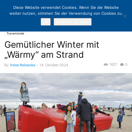
Diese Website verwendet Cookies. Wenn Sie die Website
weiter nutzen, stimmen Sie der Verwendung von Cookies zu.
OK
Erfahren Sie mehr
Home
Travemünde
Gemütlicher Winter mit „Wärmy“ am Strand
Travemünde
Gemütlicher Winter mit
„Wärmy“ am Strand
1627
0
By
Irene Reinecke
-
14. Oktober 2024