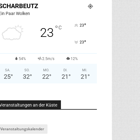
SCHARBEUTZ
Ein Paar Wolken
°
23
°
C
23
°
23
54%
2.5m/s
12%
SA.
SO.
MO.
DI.
MI.
25
°
32
°
22
°
21
°
21
°
Veranstaltungen an der Küste
Veranstaltungskalender