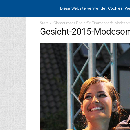
STARTSEITE
ARCHIV
MEDIADATE
Diese Website verwendet Cookies. We
Start
Glamouröses Finale für Timmendorfs Modes
Gesicht-2015-Modeso