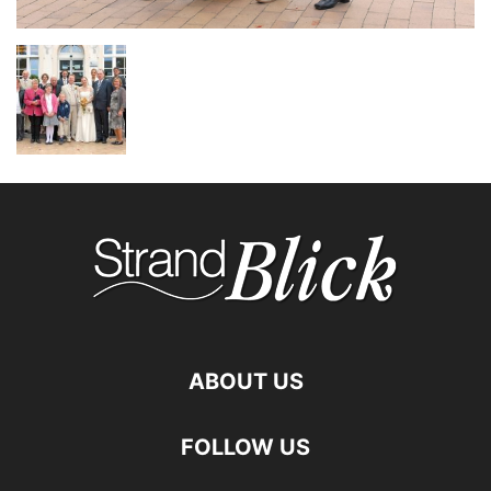
ABOUT US
FOLLOW US