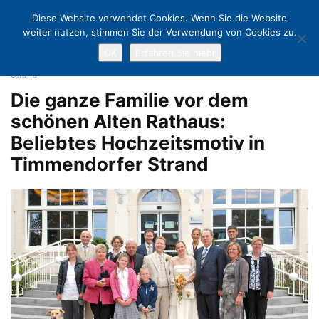
Diese Website verwendet Cookies. Wenn Sie die Website
weiter nutzen, stimmen Sie der Verwendung von Cookies zu.
OK
Erfahren Sie mehr
Home
Hochzeits-Plattform statt grüner Hügel
Die ganze Familie vor
dem schönen Alten Rathaus: Beliebtes Hochzeitsmotiv in Timmendorfer
Strand
Die ganze Familie vor dem
schönen Alten Rathaus:
Beliebtes Hochzeitsmotiv in
Timmendorfer Strand