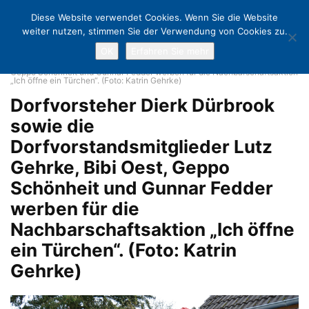
Diese Website verwendet Cookies. Wenn Sie die Website
weiter nutzen, stimmen Sie der Verwendung von Cookies zu.
OK
Erfahren Sie mehr
Home
Ich muss Euch sagen, es weihnachtet sehr!
Dorfvorsteher
Dierk Dürbrook sowie die Dorfvorstandsmitglieder Lutz Gehrke, Bibi Oest,
Geppo Schönheit und Gunnar Fedder werben für die Nachbarschaftsaktion
„Ich öffne ein Türchen“. (Foto: Katrin Gehrke)
Dorfvorsteher Dierk Dürbrook
sowie die
Dorfvorstandsmitglieder Lutz
Gehrke, Bibi Oest, Geppo
Schönheit und Gunnar Fedder
werben für die
Nachbarschaftsaktion „Ich öffne
ein Türchen“. (Foto: Katrin
Gehrke)