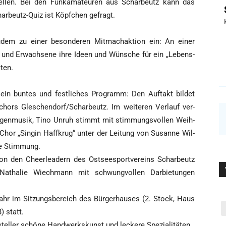
tel­len. Bei den Funk­ama­teu­ren aus Schar­beutz kann das
har­beutz-Quiz ist Köpf­chen gefragt.
udem zu einer beson­de­ren Mit­mach­ak­ti­on ein: An einer
e und Erwach­se­ne ihre Ideen und Wün­sche für ein „Lebens­
lten.
ein bun­tes und fest­li­ches Pro­gramm: Den Auf­takt bil­det
chors Gleschendorf/Scharbeutz. Im wei­te­ren Ver­lauf ver­
ei­gen­mu­sik, Tino Unruh stimmt mit stim­mungs­vol­len Weih­
 Chor „Sin­gin Haff­krug“ unter der Lei­tung von Susan­ne Wil­
che Stimmung.
n den Cheer­lea­dern des Ost­see­s­port­ver­eins Schar­beutz
 Natha­lie Wiech­mann mit schwung­vol­len Dar­bie­tun­gen
Jahr im Sit­zungs­be­reich des Bür­ger­hau­ses (2. Stock, Haus
) statt.
s­stel­ler schö­ne Hand­werks­kunst und lecke­re Spezialitäten.