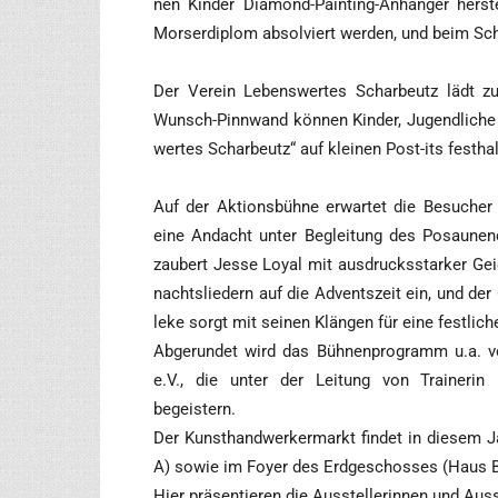
nen Kin­der Dia­mond-Pain­ting-Anhän­ger her­s
Mor­ser­di­plom absol­viert wer­den, und beim Sc
Der Ver­ein Lebens­wer­tes Schar­beutz lädt z
Wunsch-Pinn­wand kön­nen Kin­der, Jugend­li­ch
wer­tes Schar­beutz“ auf klei­nen Post-its festha
Auf der Akti­ons­büh­ne erwar­tet die Besu­cher 
eine Andacht unter Beglei­tung des Posau­nen­
zau­bert Jes­se Loy­al mit aus­drucks­star­ker G
nachts­lie­dern auf die Advents­zeit ein, und der
le­ke sorgt mit sei­nen Klän­gen für eine fest­li­
Abge­run­det wird das Büh­nen­pro­gramm u.a. vo
e.V., die unter der Lei­tung von Trai­ne­rin
begeistern.
Der Kunst­hand­wer­ker­markt fin­det in die­sem 
A) sowie im Foy­er des Erd­ge­schos­ses (Haus B
Hier prä­sen­tie­ren die Aus­stel­le­rin­nen und Au