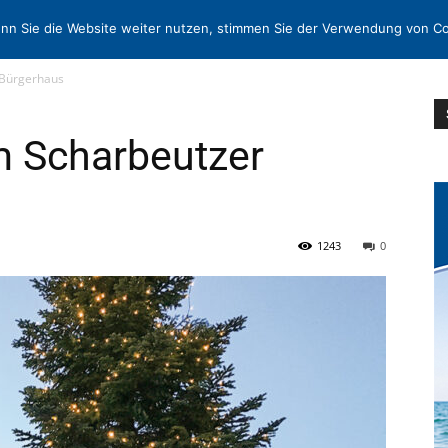
EN
KONTAKT
MORE
nn Sie die Website weiter nutzen, stimmen Sie der Verwendung von Co
 Bürgerhaus
 Scharbeutzer
1243
0