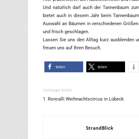
Und natür­lich darf auch der Tan­nen­baum zum 
bie­tet auch in die­sem Jahr beim ­Tan­nen­baum-
Aus­wahl an Bäu­men in ver­schie­de­nen Grö­ßen a
und frisch geschlagen.
Las­sen Sie uns den All­tag kurz aus­blen­den u
freu­en uns auf Ihren Besuch.
tei­len
tei­len
Vorheriger Artikel
1. Roncalli Weihnachtscircus in Lübeck
StrandBlick