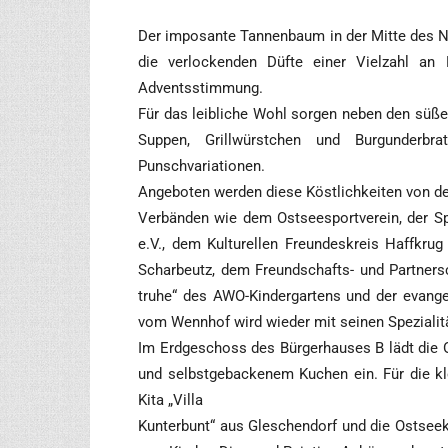
Der impo­san­te Tan­nen­baum in der Mit­te des N
die ver­lo­cken­den Düf­te einer Viel­zahl an 
Adventsstimmung.
Für das leib­li­che Wohl sor­gen neben den süßen
Sup­pen, Grill­würst­chen und Bur­gun­der­b
Punschvariationen.
Ange­bo­ten wer­den die­se Köst­lich­kei­ten von de
Ver­bän­den wie dem Ost­see­s­port­ver­ein, der 
e.V., dem Kul­tu­rel­len Freun­des­kreis Haff­kru
Schar­beutz, dem Freund­schafts- und Part­ner­sc
tru­he“ des AWO-Kin­der­gar­tens und der evan­g
vom Wenn­hof wird wie­der mit sei­nen Spe­zia­li­tä­
Im Erd­ge­schoss des Bür­ger­hau­ses B lädt die 
und selbst­ge­ba­cke­nem Kuchen ein. Für die kle
Kita „Vil­la
Kun­ter­bunt“ aus Gle­schen­dorf und die ­Ost­see­k