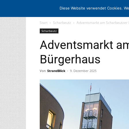
STARTSEITE
ARCHIV
MEDIADAT
Diese Website verwendet Cookies. We
Start
Scharbeutz
Adventsmarkt am Scharbeutzer
Scharbeutz
Adventsmarkt am
Bürgerhaus
Von
StrandBlick
-
9. Dezember 2025