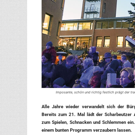
Imposante, schön und richtig festlich prägt der t
Alle Jah­re wie­der ver­wan­delt sich der Bür­ge
Bereits zum 21. Mal lädt der Schar­beut­zer
zum Spie­len, Schna­cken und Schlem­men ein.
einem bun­ten Pro­gramm ver­zau­bern lassen.