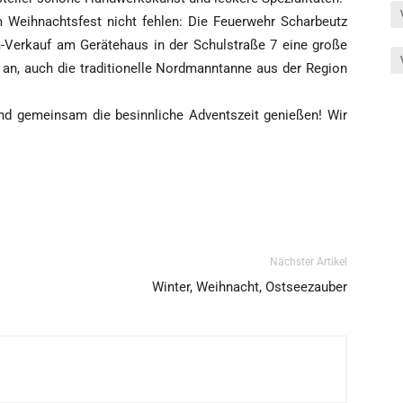
Weih­nachts­fest nicht feh­len: Die Feu­er­wehr Schar­beutz
Ver­kauf am ­Gerä­te­haus in der Schul­stra­ße 7 eine gro­ße
n, auch die tra­di­tio­nel­le Nord­mann­tan­ne aus der Regi­on
nd gemein­sam die besinn­li­che Advents­zeit genie­ßen! Wir
Nächster Artikel
Winter, Weihnacht, Ostseezauber