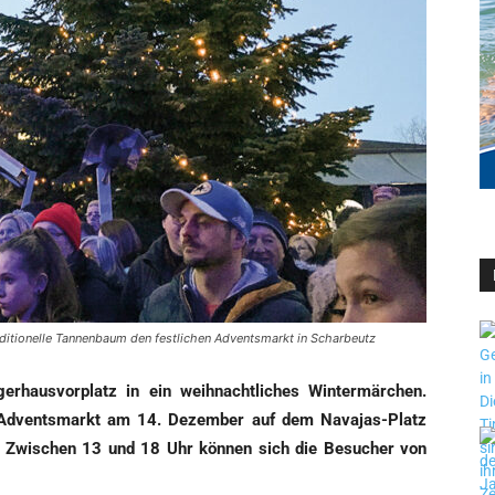
raditionelle Tannenbaum den festlichen Adventsmarkt in Scharbeutz
r­haus­vor­platz in ein weih­nacht­li­ches Win­ter­mär­chen.
 Advents­markt am 14. Dezem­ber auf dem Nava­jas-Platz
 Zwi­schen 13 und 18 Uhr kön­nen sich die Besu­cher von