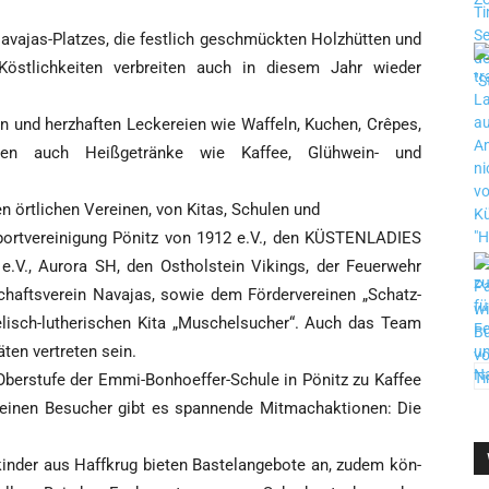
ava­jas-Plat­zes, die fest­lich geschmück­ten Holz­hüt­ten und
Köst­lich­kei­ten ver­brei­ten auch in die­sem Jahr wie­der
 und herz­haf­ten Lecke­rei­en wie Waf­feln, Kuchen, Crê­pes,
ra­ten auch Heiß­ge­trän­ke wie Kaf­fee, Glüh­wein- und
n ört­li­chen Ver­ei­nen, von Kitas, Schu­len und
Sport­ver­ei­ni­gung Pönitz von 1912 e.V., den ­KÜSTENLADIES
g e.V., Auro­ra SH, den Ost­hol­stein Vikings, der Feu­er­wehr
hafts­ver­ein ­Nava­jas, sowie dem För­der­ver­ei­nen „Schatz­
e­lisch-luthe­ri­schen Kita „Muschel­su­cher“. Auch das Team
ten ver­tre­ten sein.
Ober­stu­fe der Emmi-Bon­hoef­fer-Schu­le in Pönitz zu Kaf­fee
i­nen Besu­cher gibt es span­nen­de Mit­mach­ak­tio­nen: Die
in­der aus Haff­krug bie­ten Bas­te­l­an­ge­bo­te an, zudem kön­