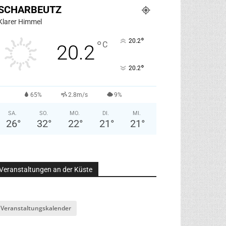
SCHARBEUTZ
Klarer Himmel
°
20.2
°
C
20.2
°
20.2
65%
2.8m/s
9%
SA.
SO.
MO.
DI.
MI.
26
°
32
°
22
°
21
°
21
°
Veranstaltungen an der Küste
Veranstaltungskalender