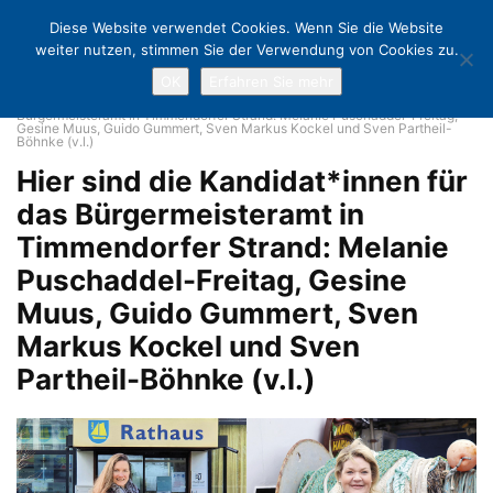
Diese Website verwendet Cookies. Wenn Sie die Website
weiter nutzen, stimmen Sie der Verwendung von Cookies zu.
OK
Erfahren Sie mehr
Home
In Timmendorf wirds wieder spannend: Am 16. Mai ist
Bürgermeister-Wahl
Hier sind die Kandidat*innen für das
Bürgermeisteramt in Timmendorfer Strand: Melanie Puschaddel-Freitag,
Gesine Muus, Guido Gummert, Sven Markus Kockel und Sven Partheil-
Böhnke (v.l.)
Hier sind die Kandidat*innen für
das Bürgermeisteramt in
Timmendorfer Strand: Melanie
Puschaddel-Freitag, Gesine
Muus, Guido Gummert, Sven
Markus Kockel und Sven
Partheil-Böhnke (v.l.)