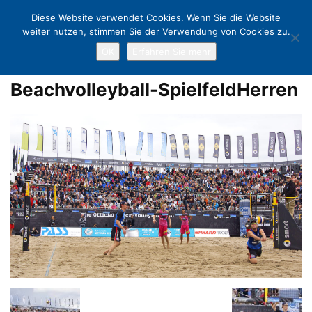
Diese Website verwendet Cookies. Wenn Sie die Website
weiter nutzen, stimmen Sie der Verwendung von Cookies zu.
OK
Erfahren Sie mehr
Home
Jubel, Trubel, La-Ola-Wellen: 60.000 bei den 20. Deutschen
Beachvolleyball-Meisterschaften
Beachvolleyball-SpielfeldHerren
Beachvolleyball-SpielfeldHerren