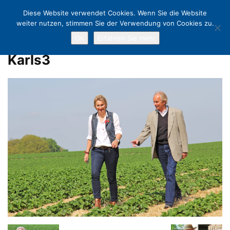
Diese Website verwendet Cookies. Wenn Sie die Website
weiter nutzen, stimmen Sie der Verwendung von Cookies zu.
OK
Erfahren Sie mehr
Home
Jubiläum in Warnsdorf: Strawberry Fields forever…
Karls3
Karls3