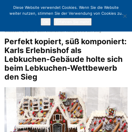
Diese Website verwendet Cookies. Wenn Sie die Website
weiter nutzen, stimmen Sie der Verwendung von Cookies zu.
OK
Erfahren Sie mehr
Home
Lebkuchen-Wettbewerb: Gebackener Erlebnishof holte den Sieg!
Perfekt kopiert, süß komponiert: Karls Erlebnishof als Lebkuchen-
Gebäude holte sich beim Lebkuchen-Wettbewerb den Sieg
Perfekt kopiert, süß komponiert:
Karls Erlebnishof als
Lebkuchen-Gebäude holte sich
beim Lebkuchen-Wettbewerb
den Sieg