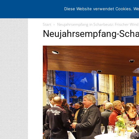
STARTSEITE
ARCHIV
MEDIADATE
Diese Website verwendet Cookies. We
Start
Neujahrsempfang in Scharbeutz: Frischer Wind 
Neujahrsempfang-Scha