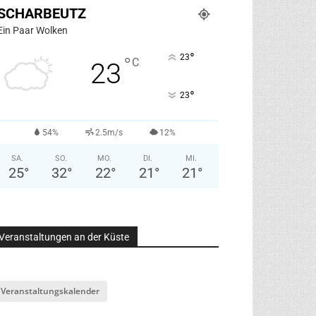
SCHARBEUTZ
Ein Paar Wolken
°
23
°
C
23
°
23
54%
2.5m/s
12%
SA.
SO.
MO.
DI.
MI.
25
°
32
°
22
°
21
°
21
°
Veranstaltungen an der Küste
Veranstaltungskalender