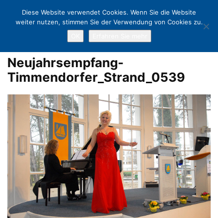
Diese Website verwendet Cookies. Wenn Sie die Website
weiter nutzen, stimmen Sie der Verwendung von Cookies zu.
OK
Erfahren Sie mehr
Home
Neujahrsempfang Timmendorfer Strand: Optimistischer Auftakt
Neujahrsempfang-Timmendorfer_Strand_0539
Neujahrsempfang-
Timmendorfer_Strand_0539