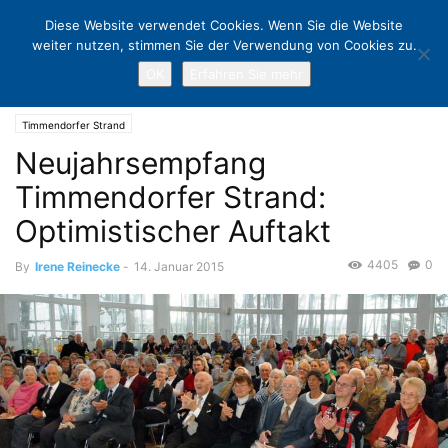
Diese Website verwendet Cookies. Wenn Sie die Website
weiter nutzen, stimmen Sie der Verwendung von Cookies zu.
OK
Erfahren Sie mehr
Home
Timmendorfer Strand
Neujahrsempfang Timmendorfer Strand:
Optimistischer Auftakt
Timmendorfer Strand
Neujahrsempfang
Timmendorfer Strand:
Optimistischer Auftakt
4405
0
By
Irene Reinecke
-
14. Januar 2015