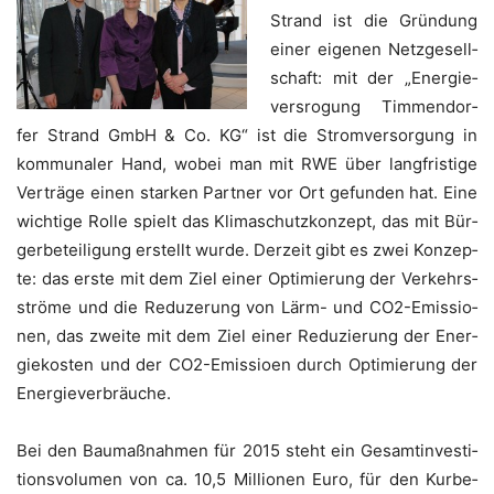
Strand ist die Grün­dung
einer eige­nen Netz­ge­sell­
schaft: mit der „Ener­gie­
vers­ro­gung Tim­men­dor­
fer Strand GmbH & Co. KG“ ist die Strom­ver­sor­gung in
kom­mu­na­ler Hand, wobei man mit RWE über lang­fris­ti­ge
Ver­trä­ge einen star­ken Part­ner vor Ort gefun­den hat. Eine
wich­ti­ge Rol­le spielt das Kli­ma­schutz­kon­zept, das mit Bür­
ger­be­tei­li­gung erstellt wur­de. Der­zeit gibt es zwei Kon­zep­
te: das ers­te mit dem Ziel einer Opti­mie­rung der Ver­kehrs­
strö­me und die Redu­ze­rung von Lärm- und CO2-Emis­sio­
nen, das zwei­te mit dem Ziel einer Redu­zie­rung der Ener­
gie­kos­ten und der CO2-Emis­sioen durch Opti­mie­rung der
Energieverbräuche.
Bei den Bau­maß­nah­men für 2015 steht ein Gesamt­in­ves­ti­
ti­ons­vo­lu­men von ca. 10,5 Mil­lio­nen Euro, für den Kur­be­