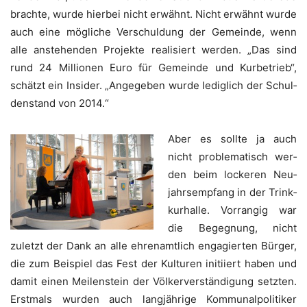
brach­te, wur­de hier­bei nicht erwähnt. Nicht erwähnt wur­de
auch eine mög­li­che Ver­schul­dung der Gemein­de, wenn
alle anste­hen­den Pro­jek­te rea­li­siert wer­den. „Das sind
rund 24 Mil­lio­nen Euro für Gemein­de und Kur­be­trieb“,
schätzt ein Insi­der. „Ange­ge­ben wur­de ledig­lich der Schul­
den­stand von 2014.“
Aber es soll­te ja auch
nicht pro­ble­ma­tisch wer­
den beim locke­ren Neu­
jahrs­emp­fang in der Trink­
kur­hal­le. Vor­ran­gig war
die Begeg­nung, nicht
zuletzt der Dank an alle ehren­amt­lich enga­gier­ten Bür­ger,
die zum Bei­spiel das Fest der Kul­tu­ren initi­iert haben und
damit einen Mei­len­stein der Völ­ker­ver­stän­di­gung setz­ten.
Erst­mals wur­den auch lang­jäh­ri­ge Kom­mu­nal­po­li­ti­ker