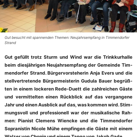
Gut besucht mit spannenden Themen: Neujahrsempfang in Timmendorfer
Strand
Gut gefüllt trotz Sturm und Wind war die Trink­kur­hal­le
beim dies­jäh­ri­gen Neu­jahrs­emp­fang der Gemein­de Tim­
men­dor­fer Strand. Bür­ger­vor­ste­he­rin Anja Evers und die
stell­ver­tre­ten­de Bür­ger­meis­te­rin Gudu­la Bau­er begrüß­
ten in einem locke­ren Rede-Duett die zahl­rei­chen Gäs­te
und ver­mit­tel­ten einen Rück­blick auf das ver­gan­ge­ne
Jahr und einen Aus­blick auf das, was kom­men wird. Stim­
mungs­voll und pro­fes­sio­nell war der musi­ka­li­sche Rah­
men: Pia­nist Cle­mens Wien­cke und die Tim­men­dor­fer
Sopra­nis­tin Nico­le Mühe emp­fin­gen die Gäs­te mit einem
Wal­zer von Cho­pin und einem Tan­go von Jakob Gade.