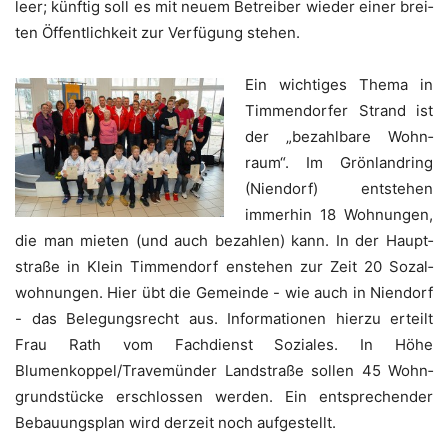
leer; künf­tig soll es mit neu­em Betrei­ber wie­der einer brei­
ten Öffent­lich­keit zur Ver­fü­gung stehen.
Ein wich­ti­ges The­ma in
Tim­men­dor­fer Strand ist
der „bezahl­ba­re Wohn­
raum“. Im Grön­land­ring
(Nien­dorf) ent­ste­hen
immer­hin 18 Woh­nun­gen,
die man mie­ten (und auch bezah­len) kann. In der Haupt­
stra­ße in Klein Tim­men­dorf enste­hen zur Zeit 20 Sozal­
woh­nun­gen. Hier übt die Gemein­de - wie auch in Nien­dorf
- das Bele­gungs­recht aus. Infor­ma­tio­nen hier­zu erteilt
Frau Rath vom Fach­dienst Sozia­les. In Höhe
Blumenkoppel/Travemünder Land­stra­ße sol­len 45 Wohn­
grund­stü­cke erschlos­sen wer­den. Ein ent­spre­chen­der
Bebau­ungs­plan wird der­zeit noch aufgestellt.