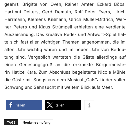
geehrt: Bri­git­te von Oven, Rai­ner Amter, Eckard Böbs,
Hart­mut Dei­ters, Gerd Demuth, Rolf-Peter Evers, Ulrich
Herr­mann, Kle­mens Kiß­mann, Ulrich Mül­ler-Dittrich, Wer­
ner Peters und Klaus Strüm­pell erhiel­ten eine ver­dien­te
Aus­zeich­nung. Das krea­ti­ve Rede- und Ant­wort-Spiel hat­
te sich fast aller wich­ti­gen The­men ange­nom­men, die im
alten Jahr wich­tig waren und im neu­en Jahr von Bedeu­
tung sind. Ver­geb­lich war­te­ten die Gäs­te aller­dings auf
einen Gene­sungs­gruß an die erkrank­te Bür­ger­meis­te­
rin Hati­ce Kara. Zum Abschluss begeis­ter­te Nico­le Müh­le
die Gäs­te mit Songs aus dem Musi­cal „Cats“: Lie­der vol­ler
Schwung und Sehn­sucht mit wei­tem Blick aufs Meer.
tei­len
tei­len
TAGS
Neujahrsempfang