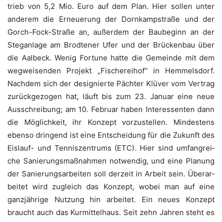
trieb von 5,2 Mio. Euro auf dem Plan. Hier sol­len unter
ande­rem die Erneue­rung der Dorn­kamp­stra­ße und der
Gorch-Fock-Stra­ße an, außer­dem der Bau­be­ginn an der
Steg­an­la­ge am Brod­te­ner Ufer und der Brü­cken­bau über
die Aal­beck. Wenig For­tu­ne hat­te die Gemein­de mit dem
weg­wei­sen­den Pro­jekt „Fische­rei­hof“ in Hem­mels­dorf.
Nach­dem sich der desi­gnier­te Päch­ter Klü­ver vom Ver­trag
zurück­ge­zo­gen hat, läuft bis zum 23. Janu­ar eine neue
Aus­schrei­bung; am 10. Febru­ar haben Inter­es­sen­ten dann
die Mög­lich­keit, ihr Kon­zept vor­zu­stel­len. Min­des­tens
eben­so drin­gend ist eine Ent­schei­dung für die Zukunft des
Eis­lauf- und Ten­nis­zen­trums (ETC). Hier sind umfang­rei­
che Sanie­rungs­maß­nah­men not­wen­dig, und eine Pla­nung
der Sanie­rungs­ar­bei­ten soll der­zeit in Arbeit sein. Über­ar­
bei­tet wird zugleich das Kon­zept, wobei man auf eine
ganz­jäh­ri­ge Nut­zung hin arbei­tet. Ein neu­es Kon­zept
braucht auch das Kur­mit­tel­haus. Seit zehn Jah­ren steht es