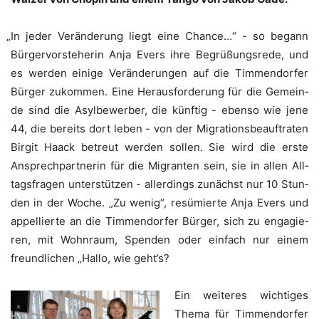
„
In jeder Ver­än­de­rung liegt eine Chan­ce…“ - so begann
Bür­ger­vor­ste­he­rin Anja Evers ihre Begrü­ßungs­re­de, und
es wer­den eini­ge Ver­än­de­run­gen auf die Tim­men­dor­fer
Bür­ger zukom­men. Eine Her­aus­for­de­rung für die Gemein­
de sind die Asyl­be­wer­ber, die künf­tig - eben­so wie jene
44, die bereits dort leben - von der Migra­ti­ons­be­auf­tra­ten
Bir­git Haack betreut wer­den sol­len. Sie wird die ers­te
Ansprech­part­ne­rin für die Migran­ten sein, sie in allen All­
tags­fra­gen unter­stüt­zen - aller­dings zunächst nur 10 Stun­
den in der Woche. „Zu wenig“, resü­mier­te Anja Evers und
appel­lier­te an die Tim­men­dor­fer Bür­ger, sich zu enga­gie­
ren, mit Wohn­raum, Spen­den oder ein­fach nur einem
freund­li­chen „Hal­lo, wie geht’s?
Ein wei­te­res wich­ti­ges
The­ma für Tim­men­dor­fer