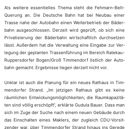
Als wei­te­re essen­ti­el­les The­ma steht die Feh­marn-Belt-
Que­rung an. Die Deut­sche Bahn hat bei Neu­bau einer
Tras­se nahe der Auto­bahn einen Wei­ter­be­trieb der Bäder­
bahn aus­ge­schlos­sen. Der­zeit wird geprüft, ob sich eine
Pri­va­ti­sie­rung der Bäder­bahn wirt­schaft­lich durch­set­zen
lässt. Außer­dem hat die Ver­wal­tung eine Ein­ga­be zur Ver­
le­gung der geplan­ten Tras­sen­füh­rung im Bereich Rate­kau-
Rup­pers­dor­fer Bogen/Groß Tim­men­dorf öst­lich der Auto­
bahn gemacht. Ergeb­nis­se lie­gen der­zeit nicht vor.
Unklar ist auch die Pla­nung für ein neu­es Rat­haus in Tim­
men­dor­fer Strand. „Im jet­zi­gen Rat­haus gibt es kei­ne
räum­li­chen Ent­wi­ckungs­mög­lich­kei­ten; die Raum­ka­pa­zi­tä­
ten sind völ­lig erschöpft“, erklär­te Gudu­la Bau­er. Dass man
sich im Zuge der Suche nach einem neu­en Gebäu­de durch
das Ein­schal­ten eines Mak­lers, der zugleich CDU-Vor­sit­
zen­der war, über Tim­men­dor­fer Strand hin­aus ins Gere­de