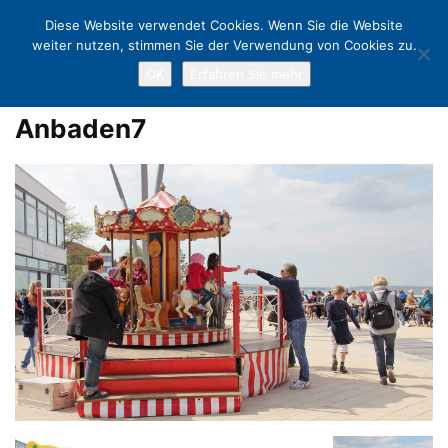
Diese Website verwendet Cookies. Wenn Sie die Website
weiter nutzen, stimmen Sie der Verwendung von Cookies zu.
OK
Erfahren Sie mehr
Home
Ostsee-Anbaden: Ortsprominenz schwimmt in kühlen Fluten
Anbaden7
Anbaden7