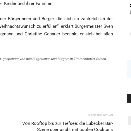
­ger Kin­der und ihrer Familien.
er Bür­ge­rin­nen und Bür­ger, die sich so zahl­reich an der
eih­nachts­wunsch zu erfül­len“, erklärt Bür­ger­meis­ter Sven
erg­mann und Chris­ti­ne Gebau­er bedankt er sich bei allen
­der, gespen­det von den Bür­ge­rin­nen und Bür­gern in Tim­men­dor­fer Strand.
Nächster Artikel
Von Rooftop bis zur Tiefsee: die Lübecker Bar-
Szene überrascht mit coolen Cocktails