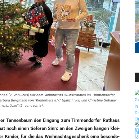
 Loose (2. von links) vor dem Weihnachts-Wunschbaum im Timmendorfer
bara Bergmann von "Kinderherz e.V." (ganz links) und Christine Gebauer
rnenbrücke" (2. von rechts).
ter Tan­nen­baum den Ein­gang zum Tim­men­dor­fer Rat­haus
 hat noch einen tie­fe­ren Sinn: an den Zwei­gen hän­gen klei­
er Kin­der, für die das Weih­nachts­ge­schenk eine beson­de­