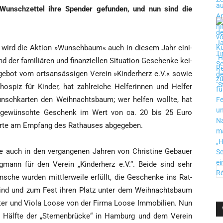
e Wunsch­zet­tel ihre Spen­der gefun­den, und nun sind die
n wird die Akti­on »Wunsch­baum« auch in die­sem Jahr eini­
d der fami­liä­ren und finan­zi­el­len Situa­ti­on Geschen­ke kei­
ge­bot vom orts­an­säs­si­gen Ver­ein »Kin­der­herz e.V.« sowie
­hos­piz für Kin­der, hat zahl­rei­che Hel­fe­rin­nen und Hel­fer
sch­kar­ten den Weih­nachts­baum; wer hel­fen woll­te, hat
as gewünsch­te Geschenk im Wert von ca. 20 bis 25 Euro
r­te am Emp­fang des Rat­hau­ses abgegeben.
 auch in den ver­gan­ge­nen Jah­ren von Chris­ti­ne Gebau­er
g­mann für den Ver­ein „Kin­der­herz e.V.“. Bei­de sind sehr
­sche wur­den mitt­ler­wei­le erfüllt, die Geschen­ke ins Rat­
t sind und zum Fest ihren Platz unter dem Weih­nachts­baum
eter und Vio­la Loo­se von der Fir­ma Loo­se Immo­bi­li­en. Nun
 Hälf­te der „Ster­nen­brü­cke“ in Ham­burg und dem Ver­ein