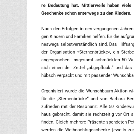
re Bedeu­tung hat. Mitt­ler­wei­le haben vie­l
Geschen­ke schon unter­wegs zu den Kindern.
Nach den Erfol­gen in den ver­gan­ge­nen Jah­re
gen Kin­dern und Fami­li­en hel­fen, für die auf­grun
nes­wegs selbst­ver­ständ­lich sind. Das Hilfs­an­
der Orga­ni­sa­ti­on »Ster­nen­brü­cke«, ein Ster­be
ange­spro­chen. Ins­ge­samt schmück­ten 50 Wun
sich einen der Zet­tel „abge­pflückt“ und d
hübsch ver­packt und mit pas­sen­der Wunsch­ka
Orga­ni­siert wur­de die Wunsch­baum-Akti­on wie
für die „Ster­nen­brü­cke“ und von Bar­ba­ra Ber
zufrie­den mit der Reso­nanz: Alle 50 Kin­der­wün
haus gebracht, damit sie recht­zei­tig vor Or
fin­den. Gleich meh­re­re Prä­sen­te spen­de­ten P
wer­den die Weih­nachts­ge­schen­ke jeweils zur