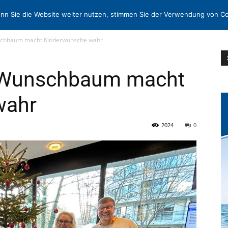
N
KONTAKT
nn Sie die Website weiter nutzen, stimmen Sie der Verwendung von Co
chbaum macht Kinderwünsche wahr
-Wunschbaum macht
wahr
2024
0