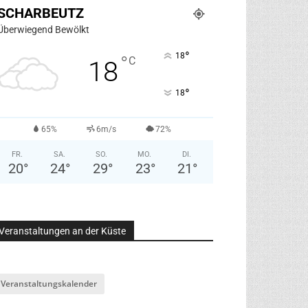
SCHARBEUTZ
Überwiegend Bewölkt
°
18
°
C
18
°
18
65%
6m/s
72%
FR.
SA.
SO.
MO.
DI.
20
°
24
°
29
°
23
°
21
°
Veranstaltungen an der Küste
Veranstaltungskalender