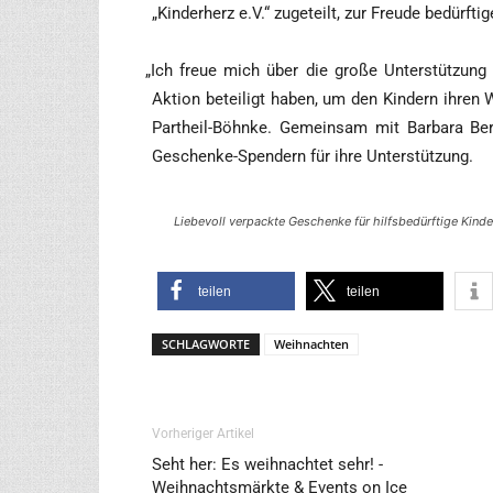
„Kin­der­herz e.V.“ zuge­teilt, zur Freu­de bedürf­ti
„
Ich freue mich über die gro­ße Unter­stüt­zung d
Akti­on betei­ligt haben, um den Kin­dern ihren W
Par­t­heil-Böhn­ke. Gemein­sam mit Bar­ba­ra B
Geschen­ke-Spen­dern für ihre Unterstützung.
Lie­be­voll ver­pack­te Geschen­ke für hilfs­be­dürf­ti­ge Kin
tei­len
tei­len
SCHLAGWORTE
Weihnachten
Vorheriger Artikel
Seht her: Es weihnachtet sehr! -
Weihnachtsmärkte & Events on Ice