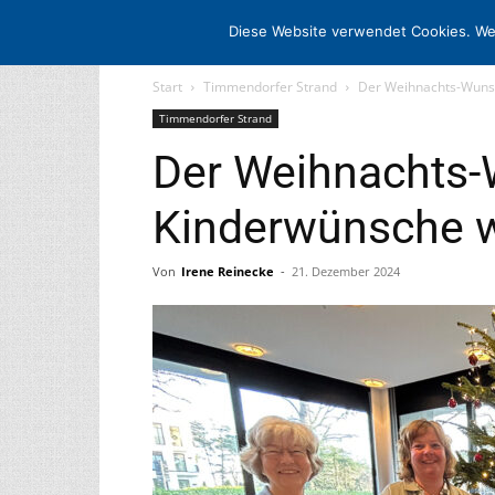
STARTSEITE
ARCHIV
MEDIADATE
Diese Website verwendet Cookies. We
Start
Timmendorfer Strand
Der Weihnachts-Wuns
Timmendorfer Strand
Der Weihnachts
Kinderwünsche 
Von
Irene Reinecke
-
21. Dezember 2024