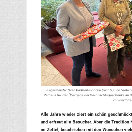
Bürgermeister Sven Partheil-Böhnke (rechts) und Viola
Rathaus bei der Übergabe der Weihnachtsgeschenke an Bar
von der "Ste
Alle Jah­re wie­der ziert ein schön geschmück­
und erfreut alle Besu­cher. Aber die Tra­di­ti­on
ne Zet­tel, beschrie­ben mit den Wün­schen vie­l