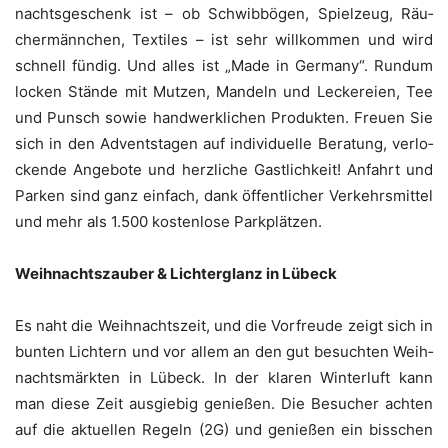
nachts­ge­schenk ist – ob Schwib­bö­gen, Spiel­zeug, Räu­
cher­männ­chen, Tex­ti­les – ist sehr will­kom­men und wird
schnell fün­dig. Und alles ist „Made in Ger­ma­ny“. Rund­um
locken Stän­de mit Mut­zen, Man­deln und Lecke­rei­en, Tee
und Punsch sowie hand­werk­li­chen Pro­duk­ten. Freu­en Sie
sich in den Advents­ta­gen auf indi­vi­du­el­le Bera­tung, ver­lo­
cken­de Ange­bo­te und herz­li­che Gast­lich­keit! Anfahrt und
Par­ken sind ganz ein­fach, dank öffent­li­cher Ver­kehrs­mit­tel
und mehr als 1.500 kos­ten­lo­se Parkplätzen.
Weih­nachts­zau­ber & Lich­ter­glanz in Lübeck
Es naht die Weih­nachts­zeit, und die Vor­freu­de zeigt sich in
bun­ten Lich­tern und vor allem an den gut besuch­ten Weih­
nachts­märk­ten in Lübeck. In der kla­ren Win­ter­luft kann
man die­se Zeit aus­gie­big genie­ßen. Die Besu­cher ach­ten
auf die aktu­el­len Regeln (2G) und genie­ßen ein biss­chen