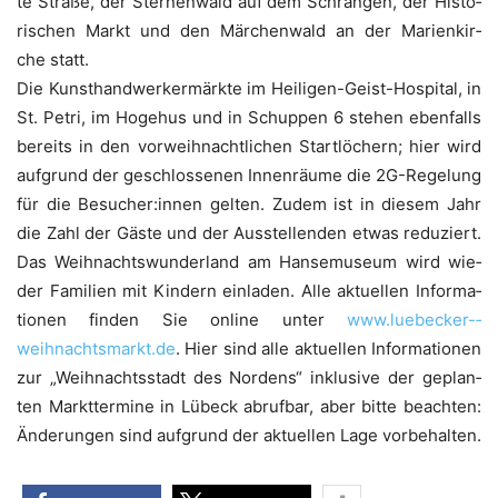
te Stra­ße, der Ster­nen­wald auf dem Schran­gen, der His­to­
ri­schen Markt und den Mär­chen­wald an der Mari­en­kir­
che statt.
Die Kunst­hand­wer­ker­märk­te im Hei­li­gen-Geist-Hos­pi­tal, in
St. Petri, im Hoge­hus und in Schup­pen 6 ste­hen eben­falls
bereits in den vor­weih­nacht­li­chen Start­lö­chern; hier wird
auf­grund der geschlos­se­nen Innen­räu­me die 2G-Rege­lung
für die Besucher:innen gel­ten. Zudem ist in die­sem Jahr
die Zahl der Gäs­te und der Aus­stel­len­den etwas redu­ziert.
Das Weih­nachts­wun­der­land am Han­se­mu­se­um wird wie­
der Fami­li­en mit Kin­dern ein­la­den. Alle aktu­el­len Infor­ma­
tio­nen fin­den Sie ­online unter
www.luebecker-­
weihnachtsmarkt.de
. Hier sind alle aktu­el­len Infor­ma­tio­nen
zur „Weih­nachts­stadt des Nor­dens“ inklu­si­ve der geplan­
ten Markt­ter­mi­ne in Lübeck abruf­bar, aber bit­te beach­ten:
Ände­run­gen sind auf­grund der aktu­el­len Lage vorbehalten.