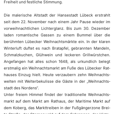
Frei­heit und fest­li­che Stimmung.
Die male­ri­sche Alt­stadt der Han­se­stadt Lübeck erstrahlt
seit dem 22. Novem­ber nach einem Jahr Pau­se wie­der im
vor­weih­nacht­li­chen Lich­ter­glanz. Bis zum 30. Dezem­ber
laden roman­ti­sche Gas­sen zu einem Bum­mel über die
berühm­ten Lübe­cker Weih­nachts­märk­te ein. In der kla­ren
Win­ter­luft duf­tet es nach Brat­ap­fel, gebrann­ten Man­deln,
Schmalz­ku­chen, Glüh­wein und lecke­ren Grill­würst­chen.
Ange­fan­gen hat alles schon 1648, als urkund­lich belegt
erst­ma­lig ein Weih­nachts­markt am Fuße des Lübe­cker Rat­
hau­ses Ein­zug hielt. Heu­te ver­zau­bern zehn Weih­nachts­
wel­ten mit Welt­erbe­ku­lis­se die Gäs­te in der „Weih­nachts­
stadt des Nordens“.
Unter frei­em Him­mel fin­det der tra­di­tio­nel­le Weih­nachts­
markt auf dem Markt am Rat­haus, der Mari­ti­me Markt auf
dem Koberg, das Markt­trei­ben in der Fuß­gän­ger­zo­ne Brei­