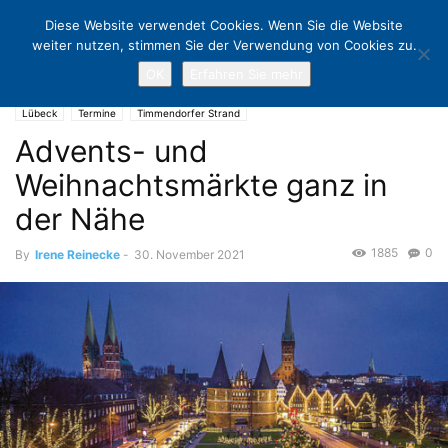
Diese Website verwendet Cookies. Wenn Sie die Website
weiter nutzen, stimmen Sie der Verwendung von Cookies zu.
OK
Erfahren Sie mehr
Home
Lübeck
Advents- und Weihnachtsmärkte ganz in der Nähe
Lübeck
Termine
Timmendorfer Strand
Advents- und
Weihnachtsmärkte ganz in
der Nähe
1885
0
By
Irene Reinecke
-
30. November 2021