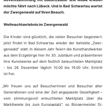
möch­te fährt nach Lübeck. Und in Bad Schwar­tau war­tet
der Zwer­gen­wald auf Ihren Besuch.
Weih­nachts­er­leb­nis im Zwergenwald
Die Kin­der sind glück­lich, die vie­len Besu­cher begeis­tert:
jetzt fin­det in Bad Schwar­tau wie­der der belieb­te „Zwer­
gen­wald“ statt. In die­sem Jahr fei­ern die Kunst­hand­wer­ker
aus dem Erz­ge­bir­ge hier ihr 30. Jubi­lä­um und prä­sen­tie­ren
ihre Kunst­wer­ke auf dem fest­lich beleuch­te­ten Markt­platz
- bis 26. Dezem­ber täg­lich 10.00 bis 19.00 Uhr. Ein­tritt
ist frei.
„
Wir freu­en uns auf Besu­che­rin­nen und Besu­cher aller
Gene­ra­tio­nen und eine der Zeit ange­pass­te Gesel­lig­keit –
vom stim­mungs­voll erleuch­te­ten Markt­platz über die
Marktt­wie­te bis zum Euro­pa­platz“, so Bür­ger­meis­ter Dr.