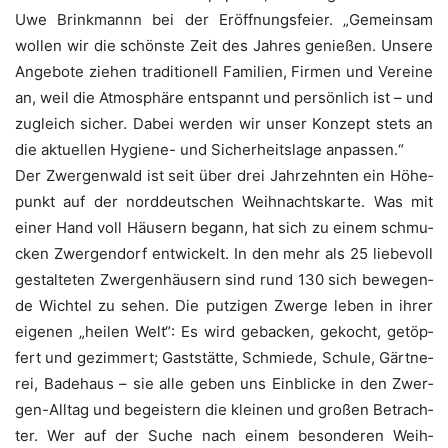
Uwe Brink­mannn bei der Eröff­nungs­fei­er. ­„Gemein­sam
wol­len wir die schöns­te Zeit des Jah­res genie­ßen. Unse­re
Ange­bo­te zie­hen tra­di­tio­nell Fami­li­en, Fir­men und Ver­ei­ne
an, weil die Atmo­sphä­re ent­spannt und per­sön­lich ist – und
zugleich sicher. Dabei wer­den wir unser Kon­zept stets an
die aktu­el­len Hygie­ne- und Sicher­heits­la­ge anpassen.“
Der Zwer­gen­wald ist seit über drei Jahr­zehn­ten ein Höhe­
punkt auf der nord­deut­schen Weih­nachts­kar­te. Was mit
einer Hand voll Häu­sern begann, hat sich zu einem schmu­
cken Zwer­gen­dorf ent­wi­ckelt. In den mehr als 25 lie­be­voll
gestal­te­ten Zwer­gen­häu­sern sind rund 130 sich bewe­gen­
de Wich­tel zu sehen. Die put­zi­gen Zwer­ge leben in ihrer
eige­nen „hei­len Welt“: Es wird geba­cken, gekocht, getöp­
fert und gezim­mert; Gast­stät­te, Schmie­de, Schu­le, Gärt­ne­
rei, Bade­haus – sie alle geben uns Ein­bli­cke in den Zwer­
gen-All­tag und ­begeis­tern die klei­nen und gro­ßen Betrach­
ter. Wer auf der Suche nach einem beson­de­ren Weih­