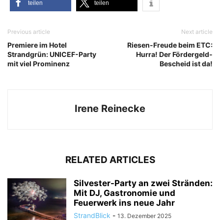
tei­len
tei­len
Previous article
Next article
Premiere im Hotel
Riesen-Freude beim ETC:
Strandgrün: UNICEF-Party
Hurra! Der Fördergeld-
mit viel Prominenz
Bescheid ist da!
Irene Reinecke
RELATED ARTICLES
Silvester-Party an zwei Stränden:
Mit DJ, Gastronomie und
Feuerwerk ins neue Jahr
StrandBlick
-
13. Dezember 2025