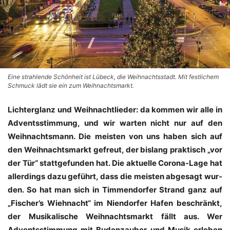
Eine strahlende Schönheit ist Lübeck, die Weihnachtsstadt. Mit festlichem
Schmuck lädt sie ein zum Weihnachtsmarkt.
Lich­ter­glanz und Weih­nacht­lie­der: da kom­men wir alle in
Advents­stim­mung, und wir war­ten nicht nur auf den
Weih­nachts­mann. Die meis­ten von uns haben sich auf
den Weih­nachts­markt gefreut, der bis­lang prak­tisch „vor
der Tür“ statt­ge­fun­den hat. Die aktu­el­le Coro­na-Lage hat
aller­dings dazu geführt, dass die meis­ten abge­sagt wur­
den. So hat man sich in Tim­men­dor­fer Strand ganz auf
„Fischer’s Wieh­nacht“ im Nien­dor­fer Hafen beschränkt,
der Musi­ka­li­sche Weih­nachts­markt fällt aus. Wer
Advents­stim­mung mit Buden­zau­ber und Musik erle­ben