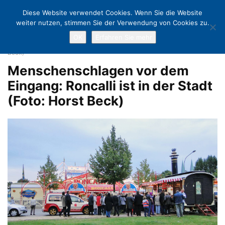
Diese Website verwendet Cookies. Wenn Sie die Website
weiter nutzen, stimmen Sie der Verwendung von Cookies zu.
OK
Erfahren Sie mehr
Home
Roncalli in Lübeck: Zirkus-Zauber voller Poesie
Menschenschlagen vor dem Eingang: Roncalli ist in der Stadt (Foto: Horst
Beck)
Menschenschlagen vor dem
Eingang: Roncalli ist in der Stadt
(Foto: Horst Beck)