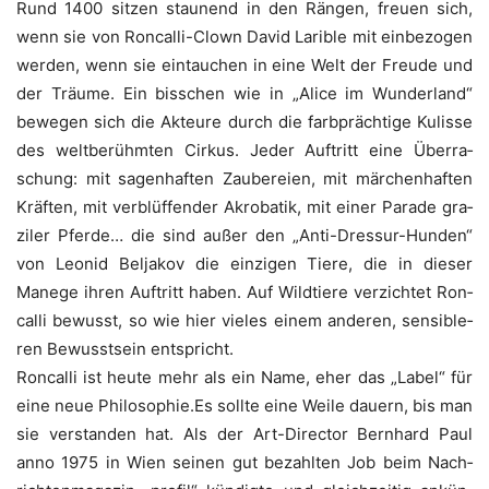
Rund 1400 sit­zen stau­nend in den Rän­gen, freu­en sich,
wenn sie von Ron­cal­li-Clown David Lari­ble mit ein­be­zo­gen
wer­den, wenn sie ein­tau­chen in eine Welt der Freu­de und
der Träu­me. Ein biss­chen wie in „Ali­ce im Wun­der­land“
bewe­gen sich die Akteu­re durch die farb­präch­ti­ge Kulis­se
des welt­be­rühm­ten Cir­kus. Jeder Auf­tritt eine Über­ra­
schung: mit sagen­haf­ten Zau­be­rei­en, mit mär­chen­haf­ten
Kräf­ten, mit ver­blüf­fen­der Akro­ba­tik, mit einer Para­de gra­
zi­ler Pfer­de… die sind außer den „Anti-Dres­sur-Hun­den“
von Leo­nid Bel­ja­kov die ein­zi­gen Tie­re, die in die­ser
Mane­ge ihren Auf­tritt haben. Auf Wild­tie­re ver­zich­tet Ron­
cal­li bewusst, so wie hier vie­les einem ande­ren, sen­si­ble­
ren Bewusst­sein entspricht.
Ron­cal­li ist heu­te mehr als ein Name, eher das „Label“ für
eine neue Philosophie.Es soll­te eine Wei­le dau­ern, bis man
sie ver­stan­den hat. Als der Art-Direc­tor Bern­hard Paul
anno 1975 in Wien sei­nen gut bezahl­ten Job beim Nach­