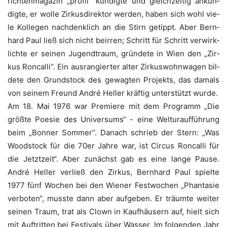
rich­ten­ma­ga­zin „pro­fil“ kün­dig­te und gleich­zei­tig ankün­
dig­te, er wol­le Zir­kus­di­rek­tor wer­den, haben sich wohl vie­
le Kol­le­gen nach­denk­lich an die Stirn getippt. Aber Bern­
hard Paul ließ sich nicht beir­ren; Schritt für Schritt ver­wirk­
lich­te er sei­nen Jugend­traum, grün­de­te in Wien den „Zir­
kus Ron­cal­li“. Ein aus­ran­gier­ter alter Zir­kus­wohn­wa­gen bil­
de­te den Grund­stock des gewag­ten Pro­jekts, das damals
von sei­nem Freund André Hel­ler kräf­tig unter­stützt wurde.
Am 18. Mai 1976 war Pre­mie­re mit dem Pro­gramm „Die
größ­te Poe­sie des Uni­ver­sums“ - eine Welt­ur­auf­füh­rung
beim „Bon­ner Som­mer“. Danach schrieb der Stern: „Was
Wood­stock für die 70er Jah­re war, ist Cir­cus Ron­cal­li für
die Jetzt­zeit“. Aber zunächst gab es eine lan­ge Pau­se.
André Hel­ler ver­ließ den Zir­kus, Bern­hard Paul spiel­te
1977 fünf Wochen bei den Wie­ner Fest­wo­chen „Phan­ta­sie
ver­bo­ten“, muss­te dann aber auf­ge­ben. Er träum­te wei­ter
sei­nen Traum, trat als Clown in Kauf­häu­sern auf, hielt sich
mit Auf­trit­ten bei Fes­ti­vals über Was­ser. Im fol­gen­den Jahr