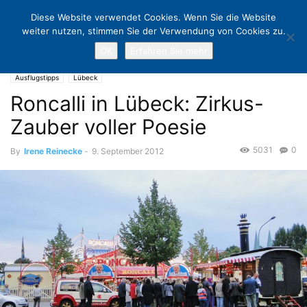
Diese Website verwendet Cookies. Wenn Sie die Website
weiter nutzen, stimmen Sie der Verwendung von Cookies zu.
OK
Erfahren Sie mehr
Home
Ausflugstipps
Roncalli in Lübeck: Zirkus-Zauber voller Poesie
Ausflugstipps
Lübeck
Roncalli in Lübeck: Zirkus-
Zauber voller Poesie
5031
0
By
Irene Reinecke
-
9. September 2012