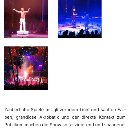
_____
_____
Zau­ber­haf­te Spie­le mit glit­zern­dem Licht und sanf­ten Far­
ben, gran­dio­se Akro­ba­tik und der direk­te Kon­takt zum
Publi­kum machen die Show so fas­zi­nie­rend und span­nend.