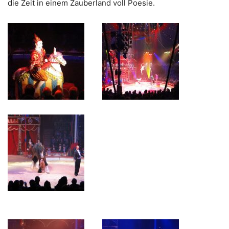
die Zeit in einem Zau­ber­land voll Poesie.
_____
_____