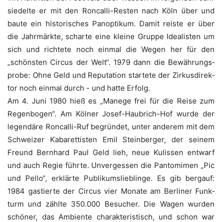
sie­del­te er mit den Ron­cal­li-Res­ten nach Köln über und
bau­te ein his­to­ri­sches Pan­op­ti­kum. Damit reis­te er über
die Jahr­märk­te, schar­te eine klei­ne Grup­pe Idea­lis­ten um
sich und rich­te­te noch ein­mal die Wegen her für den
„schöns­ten Cir­cus der Welt“. 1979 dann die Bewäh­rungs­
pro­be: Ohne Geld und Repu­ta­ti­on star­te­te der Zir­kus­di­rek­
tor noch ein­mal durch - und hat­te Erfolg.
Am 4. Juni 1980 hieß es „Mane­ge frei für die Rei­se zum
Regen­bo­gen“. Am Köl­ner Josef-Hau­brich-Hof wur­de der
legen­dä­re Ron­cal­li-Ruf begrün­det, unter ande­rem mit dem
Schwei­zer Kaba­ret­tis­ten Emil Stein­ber­ger, der sei­nem
Freund Bern­hard Paul Geld lieh, neue Kulis­sen ent­warf
und auch Regie führ­te. Unver­ges­sen die Pan­to­mi­men „Pic
und Pel­lo“, erklär­te Publi­kums­lieb­lin­ge. Es gib berg­auf:
1984 gas­tier­te der Cir­cus vier Mona­te am Ber­li­ner Funk­
turm und zähl­te 350.000 Besu­cher. Die Wagen wur­den
schö­ner, das Ambi­en­te cha­rak­te­ris­tisch, und schon war