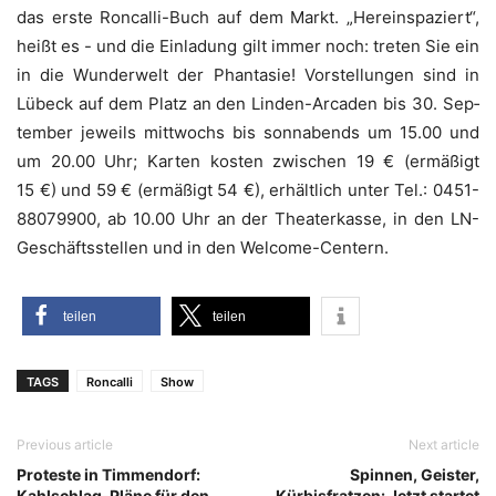
das ers­te Ron­cal­li-Buch auf dem Markt. „Her­ein­spa­ziert“,
heißt es - und die Ein­la­dung gilt immer noch: tre­ten Sie ein
in die Wun­der­welt der Phan­ta­sie! Vor­stel­lun­gen sind in
Lübeck auf dem Platz an den Lin­den-Arca­den bis 30. Sep­
tem­ber jeweils mitt­wochs bis sonn­abends um 15.00 und
um 20.00 Uhr; Kar­ten kos­ten zwi­schen 19 € (ermä­ßigt
15 €) und 59 € (ermä­ßigt 54 €), erhält­lich unter Tel.: 0451-
88079900, ab 10.00 Uhr an der Thea­ter­kas­se, in den LN-
Geschäfts­stel­len und in den Welcome-Centern.
tei­len
tei­len
TAGS
Roncalli
Show
Previous article
Next article
Proteste in Timmendorf:
Spinnen, Geister,
Kahlschlag-Pläne für den
Kürbisfratzen: Jetzt startet