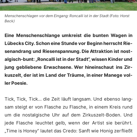
Menschenschlagen vor dem Eingang: Roncalli ist in der Stadt (Foto: Horst
Beck)
Eine Men­schen­schlan­ge umkreist die bun­ten Wagen in
Lübecks City. Schon eine Stun­de vor Beginn herrscht Rie­
sen­an­drang und Rie­sen­span­nung. Die Attrak­ti­on ist nost­
al­gisch-bunt: „Ron­cal­li ist in der Stadt“, wis­sen Kin­der und
jung geblie­be­ne Erwach­se­ne. Wer hin­ein­schaut ins Zir­
kus­zelt, der ist im Land der Träu­me, in einer Mane­ge vol­
ler Poesie.
Tick, Tick, Tick… die Zeit läuft lang­sam. Und eben­so lang­
sam steigt er von Fla­sche zu Fla­sche, in einem Kreis rund
um die nost­al­gi­sche Uhr auf dem Zir­kus­zelt-Boden. Und
jede Fla­sche leuch­tet gelb, wenn der Artist sie berührt.
„Time is Honey“ lau­tet das Cre­do: Sanft wie Honig zer­fließt