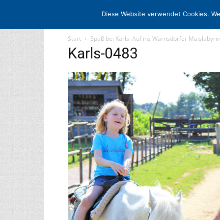
STARTSEITE
ARCHIV
MEDIADATE
Diese Website verwendet Cookies. We
Start
Spaß bei Karls: Auf ins Warnsdorfer Maislabyrin
Karls-0483