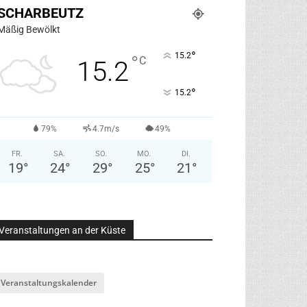
SCHARBEUTZ
Mäßig Bewölkt
°
15.2
°
C
15.2
°
15.2
79%
4.7m/s
49%
FR.
SA.
SO.
MO.
DI.
19
°
24
°
29
°
25
°
21
°
Veranstaltungen an der Küste
Veranstaltungskalender