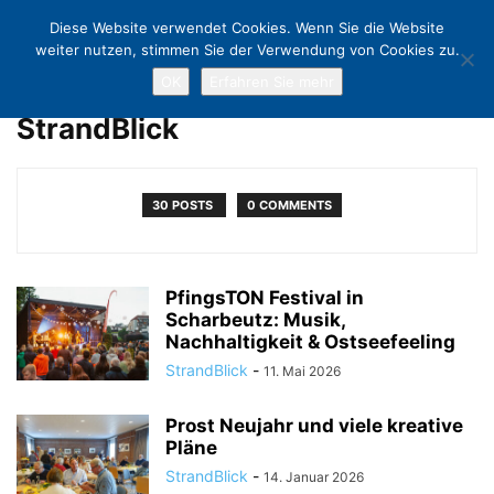
Diese Website verwendet Cookies. Wenn Sie die Website
weiter nutzen, stimmen Sie der Verwendung von Cookies zu.
OK
Erfahren Sie mehr
Home
Authors
Posts by StrandBlick
StrandBlick
30 POSTS
0 COMMENTS
PfingsTON Festival in
Scharbeutz: Musik,
Nachhaltigkeit & Ostseefeeling
StrandBlick
-
11. Mai 2026
Prost Neujahr und viele kreative
Pläne
StrandBlick
-
14. Januar 2026