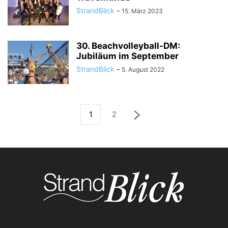
StrandBlick
-
15. März 2023
30. Beachvolleyball-DM:
Jubiläum im September
StrandBlick
-
5. August 2022
1
2