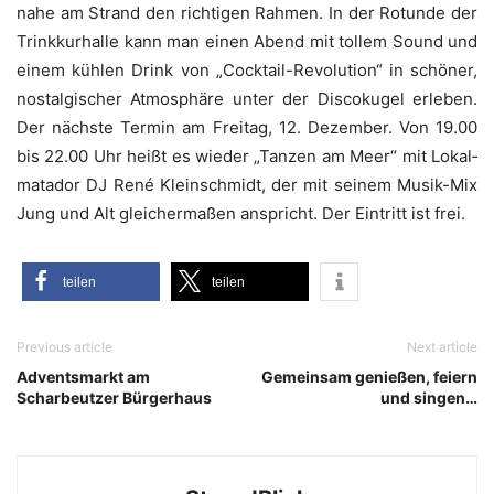
nahe am Strand den rich­ti­gen Rah­men. In der Rotun­de der
­Trink­kur­hal­le kann man einen Abend mit tol­lem Sound und
einem küh­len Drink von „Cock­tail-Revo­lu­ti­on“ in schö­ner,
nost­al­gi­scher Atmo­sphä­re unter der Dis­co­ku­gel erle­ben.
Der nächs­te Ter­min am Frei­tag, 12. Dezem­ber. Von 19.00
bis 22.00 Uhr heißt es wie­der „Tan­zen am Meer“ mit Lokal­
ma­ta­dor DJ René Klein­schmidt, der mit sei­nem Musik-Mix
Jung und Alt glei­cher­ma­ßen anspricht. Der Ein­tritt ist frei.
tei­len
tei­len
Previous article
Next article
Adventsmarkt am
Gemeinsam genießen, feiern
Scharbeutzer Bürgerhaus
und singen…