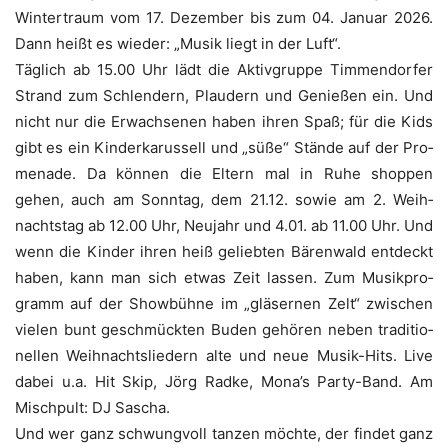
Win­ter­traum vom 17. Dezem­ber bis zum 04. Janu­ar 2026.
Dann heißt es wie­der: „Musik liegt in der Luft“.
Täg­lich ab 15.00 Uhr lädt die Aktiv­grup­pe Tim­men­dor­fer
Strand zum Schlen­dern, Plau­dern und Genie­ßen ein. Und
nicht nur die Erwach­se­nen haben ihren Spaß; für die Kids
gibt es ein Kin­der­ka­rus­sell und „süße“ Stän­de auf der Pro­
me­na­de. Da kön­nen die Eltern mal in Ruhe shop­pen
gehen, auch am Sonn­tag, dem 21.12. sowie am 2. Weih­
nachts­tag ab 12.00 Uhr, Neu­jahr und 4.01. ab 11.00 Uhr. Und
wenn die Kin­der ihren heiß gelieb­ten Bären­wald ent­deckt
haben, kann man sich etwas Zeit las­sen. Zum Musik­pro­
gramm auf der Show­büh­ne im „glä­ser­nen Zelt“ zwi­schen
vie­len bunt geschmück­ten Buden gehö­ren neben tra­di­tio­
nel­len Weih­nachts­lie­dern alte und neue Musik-Hits. Live
dabei u.a. Hit Skip, Jörg Rad­ke, Mona’s Par­ty-Band. Am
Misch­pult: DJ Sascha.
Und wer ganz schwung­voll tan­zen möch­te, der fin­det ganz