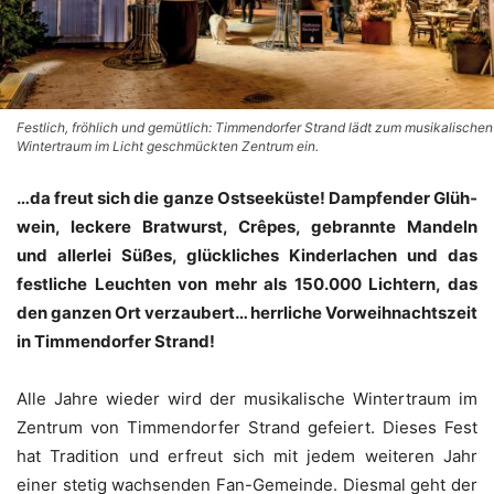
Festlich, fröhlich und gemütlich: Timmendorfer Strand lädt zum musikalischen
Wintertraum im Licht geschmückten Zentrum ein.
…da freut sich die gan­ze Ost­see­küs­te! Damp­fen­der Glüh­
wein, lecke­re Brat­wurst, Crê­pes, gebrann­te Man­deln
und ­aller­lei Süßes, glück­li­ches Kin­der­la­chen und das
fest­li­che Leuch­ten von mehr als 150.000 Lich­tern, das
den gan­zen Ort ver­zau­bert… herr­li­che Vor­weih­nachts­zeit
in Tim­men­dor­fer Strand!
Alle Jah­re wie­der wird der musi­ka­li­sche Win­ter­traum im
Zen­trum von Tim­men­dor­fer Strand gefei­ert. Die­ses Fest
hat Tra­di­ti­on und erfreut sich mit jedem wei­te­ren Jahr
einer ste­tig wach­sen­den Fan-Gemein­de. Dies­mal geht der