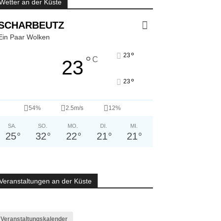
Wetter an der Küste
SCHARBEUTZ
Ein Paar Wolken
°
23
°
C
23
°
23
54%
2.5m/s
12%
SA.
SO.
MO.
DI.
MI.
25
°
32
°
22
°
21
°
21
°
Veranstaltungen an der Küste
Veranstaltungskalender