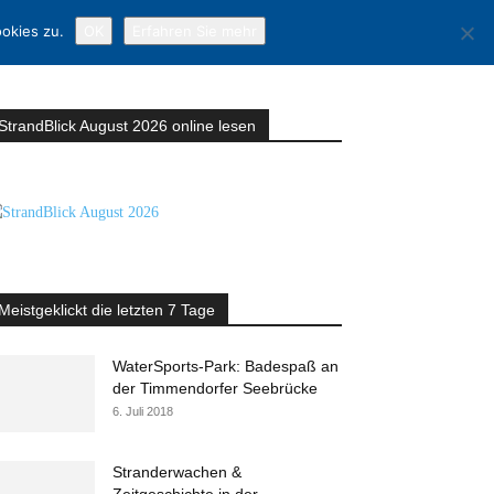
okies zu.
OK
Erfahren Sie mehr
StrandBlick August 2026 online lesen
Meistgeklickt die letzten 7 Tage
WaterSports-Park: Badespaß an
der Timmendorfer Seebrücke
6. Juli 2018
Stranderwachen &